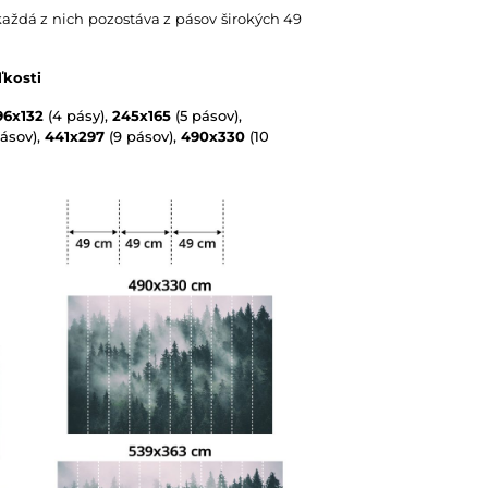
každá z nich pozostáva z pásov širokých 49
ľkosti
96x132
(4 pásy),
245x165
(5 pásov),
ásov),
441x297
(9 pásov),
490x330
(10