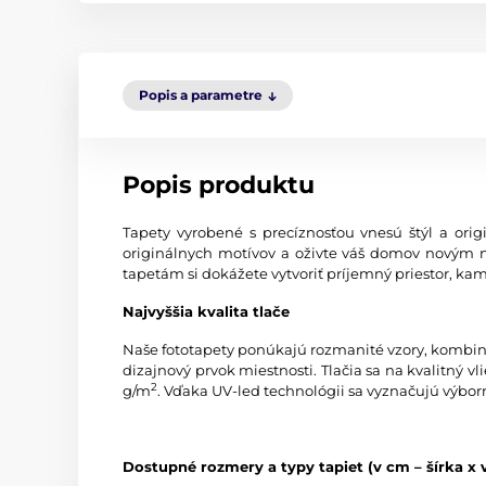
Popis a parametre
Popis produktu
Tapety vyrobené s precíznosťou vnesú štýl a origi
originálnych motívov a oživte váš domov novým 
tapetám si dokážete vytvoriť príjemný priestor, kam
Najvyššia kvalita tlače
Naše fototapety ponúkajú rozmanité vzory, kombinác
dizajnový prvok miestnosti. Tlačia sa na kvalitný
2
g/m
. Vďaka UV-led technológii sa vyznačujú výbor
Dostupné rozmery a typy tapiet (v cm – šírka x 