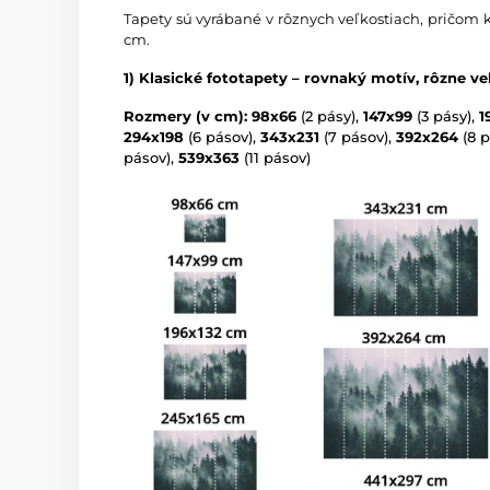
Tapety sú vyrábané v rôznych veľkostiach, pričom 
cm.
1) Klasické fototapety – rovnaký motív, rôzne ve
Rozmery (v cm): 98x66
(2 pásy),
147x99
(3 pásy),
1
294x198
(6 pásov),
343x231
(7 pásov),
392x264
(8 p
pásov),
539x363
(11 pásov)