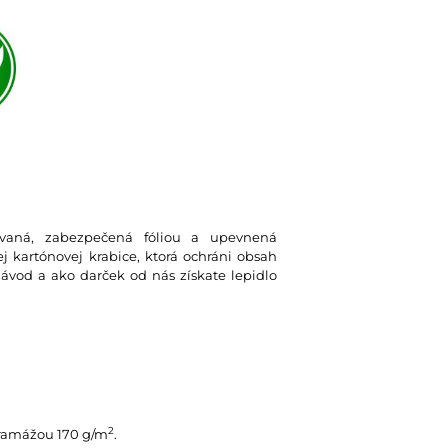
lovaná, zabezpečená fóliou a upevnená
 kartónovej krabice, ktorá ochráni obsah
návod a ako darček od nás získate lepidlo
2
gramážou 170 g/m
.