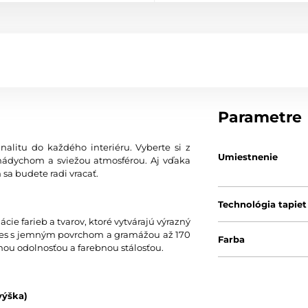
Parametre
nalitu do každého interiéru. Vyberte si z
Umiestnenie
nádychom a sviežou atmosférou. Aj vďaka
 sa budete radi vracať.
Technológia tapiet
ie farieb a tvarov, ktoré vytvárajú výrazný
 vlies s jemným povrchom a gramážou až 170
Farba
nou odolnosťou a farebnou stálosťou.
výška)