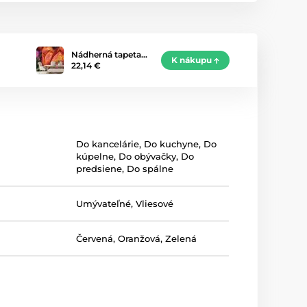
Nádherná tapeta…
K nákupu
22,14 €
Do kancelárie
,
Do kuchyne
,
Do
kúpelne
,
Do obývačky
,
Do
predsiene
,
Do spálne
Umývateľné
,
Vliesové
Červená
,
Oranžová
,
Zelená