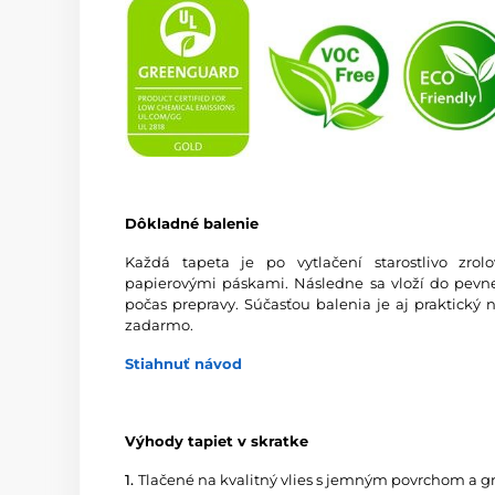
Dôkladné balenie
Každá tapeta je po vytlačení starostlivo zro
papierovými páskami. Následne sa vloží do pevnej
počas prepravy. Súčasťou balenia je aj praktický 
zadarmo.
Stiahnuť návod
Výhody tapiet v skratke
1.
Tlačené na kvalitný vlies s jemným povrchom a 