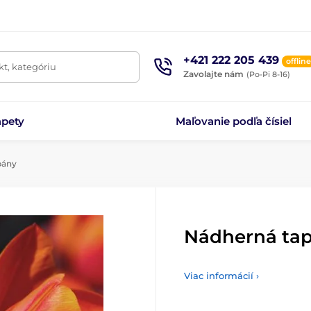
+421 222 205 439
offline
t, kategóriu
Zavolajte nám
(Po-Pi 8-16)
apety
Maľovanie podľa čísiel
pány
Nádherná tap
Viac informácií ›