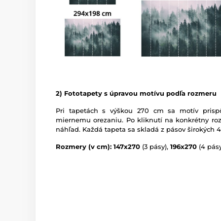
2) Fototapety s úpravou motívu podľa rozmeru
Pri tapetách s výškou 270 cm sa motív prispô
miernemu orezaniu. Po kliknutí na konkrétny roz
náhľad. Každá tapeta sa skladá z pásov širokých 
Rozmery (v cm): 147x270
(3 pásy),
196x270
(4 pásy