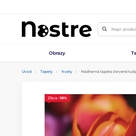
Napr. produk
Obrazy
T
Úvod
Tapety
Kvety
Nádherná tapeta červené tuli
Zľava
-18%