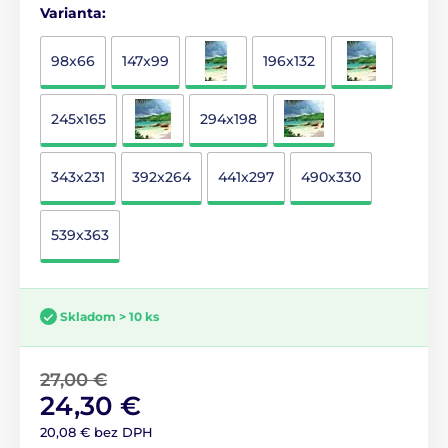
Varianta:
98x66
147x99
196x132
245x165
294x198
343x231
392x264
441x297
490x330
539x363
Skladom > 10 ks
27,00 €
24,30 €
20,08 € bez DPH