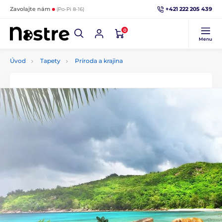
+421 222 205 439
Zavolajte nám
(Po-Pi 8-16)
0
Menu
Úvod
Tapety
Príroda a krajina