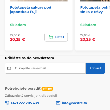
Fototapeta sakury pod
Fototapeta poh
japonskou Fuji
slnka z trávy
2) Fototapety s úpravou motívu podľa rozmeru
Pri tapetách s výškou 270 cm sa motív prispôsobuje
Skladom
Skladom
veľkosti, čo môže viesť k jeho miernemu orezaniu. Po
kliknutí na konkrétny rozmer na stránke si môžete
27,00 €
27,00 €
pozrieť presný náhľad. Každá tapeta sa skladá z pásov
Detail
20,25 €
20,25 €
širokých 49 cm.
Rozmery (v cm): 147x270
(3 pásy),
196x270
(4 pásy),
245x270
(5 pásov)
, 294x270
(6 pásov)
Prihláste sa do newsletteru
Tu napíšte váš e-mail
Prihlásiť
Potrebujete poradiť
offline
Zákaznický servis je k dispozícii
+421 222 205 439
info@nostre.sk