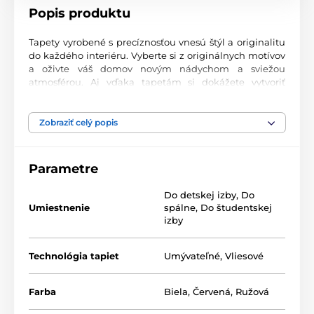
Popis produktu
Tapety vyrobené s precíznosťou vnesú štýl a originalitu
do každého interiéru. Vyberte si z originálnych motívov
a oživte váš domov novým nádychom a sviežou
atmosférou. Aj vďaka tapetám si dokážete vytvoriť
príjemný priestor, kam sa budete radi vracať.
Najvyššia kvalita tlače
Zobraziť celý popis
Naše fototapety ponúkajú rozmanité vzory, kombinácie
farieb a tvarov, ktoré vytvárajú výrazný dizajnový prvok
Parametre
miestnosti. Tlačia sa na kvalitný vlies s jemným
2
povrchom a gramážou až 170 g/m
. Vďaka UV-led
Do detskej izby
,
Do
technológii sa vyznačujú výbornou odolnosťou a
Umiestnenie
spálne
,
Do študentskej
farebnou stálosťou.
izby
Technológia tapiet
Umývateľné
,
Vliesové
Dostupné rozmery a typy tapiet (v cm – šírka x
výška)
Farba
Biela
,
Červená
,
Ružová
Tapety sú vyrábané v rôznych veľkostiach, pričom každá
z nich pozostáva z pásov širokých 49 cm.