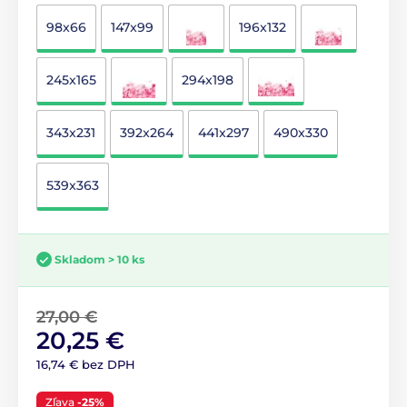
98x66
147x99
196x132
245x165
294x198
343x231
392x264
441x297
490x330
539x363
Skladom > 10 ks
27,00 €
20,25 €
16,74 € bez DPH
Zľava
-25%