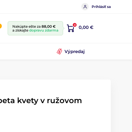
Prihlásiť sa
0
Nakúpte ešte za
88,00 €
0,00 €
a získajte
dopravu zdarma
Výpredaj
peta kvety v ružovom