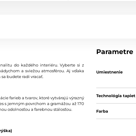
Parametre
nalitu do každého interiéru. Vyberte si z
nádychom a sviežou atmosférou. Aj vďaka
Umiestnenie
 sa budete radi vracať.
Technológia tapiet
ie farieb a tvarov, ktoré vytvárajú výrazný
 vlies s jemným povrchom a gramážou až 170
nou odolnosťou a farebnou stálosťou.
Farba
výška)