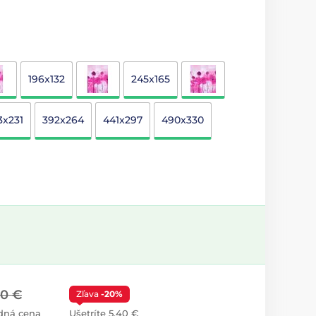
196x132
245x165
3x231
392x264
441x297
490x330
00 €
Zľava
-20%
dná cena
Ušetríte 5,40 €