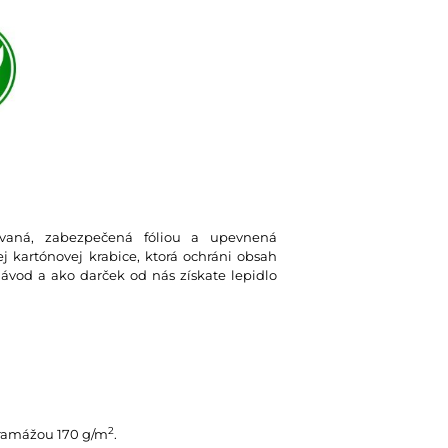
lovaná, zabezpečená fóliou a upevnená
 kartónovej krabice, ktorá ochráni obsah
návod a ako darček od nás získate lepidlo
2
gramážou 170 g/m
.