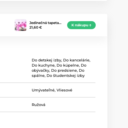
Jedinečná tapeta…
K nákupu
21,60 €
Do detskej izby
,
Do kancelárie
,
Do kuchyne
,
Do kúpelne
,
Do
obývačky
,
Do predsiene
,
Do
spálne
,
Do študentskej izby
Umývateľné
,
Vliesové
Ružová