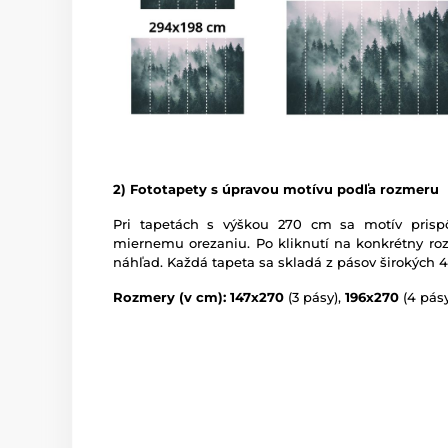
2) Fototapety s úpravou motívu podľa rozmeru
Pri tapetách s výškou 270 cm sa motív prispô
miernemu orezaniu. Po kliknutí na konkrétny roz
náhľad. Každá tapeta sa skladá z pásov širokých 
Rozmery (v cm): 147x270
(3 pásy),
196x270
(4 pásy