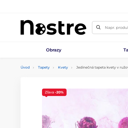
Napr. produk
Obrazy
T
Úvod
Tapety
Kvety
Jedinečná tapeta kvety v ru
Zľava
-20%