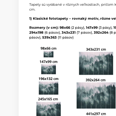
Tapety sú vyrábané v rôznych veľkostiach, pričom 
cm.
1) Klasické fototapety – rovnaký motív, rôzne ve
Rozmery (v cm): 98x66
(2 pásy),
147x99
(3 pásy),
1
294x198
(6 pásov),
343x231
(7 pásov),
392x264
(8 p
pásov),
539x363
(11 pásov)