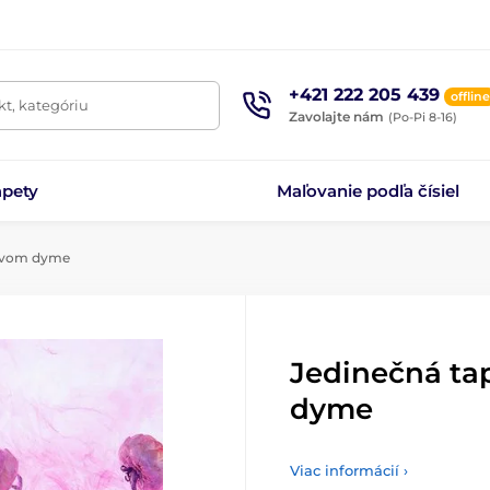
+421 222 205 439
offline
t, kategóriu
Zavolajte nám
(Po-Pi 8-16)
apety
Maľovanie podľa čísiel
žovom dyme
Jedinečná ta
dyme
Viac informácií ›