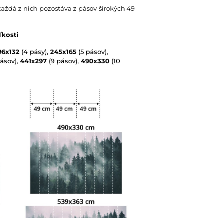
každá z nich pozostáva z pásov širokých 49
ľkosti
96x132
(4 pásy),
245x165
(5 pásov),
ásov),
441x297
(9 pásov),
490x330
(10