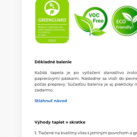
Dôkladné balenie
Každá tapeta je po vytlačení starostlivo zro
papierovými páskami. Následne sa vloží do pevnej
počas prepravy. Súčasťou balenia je aj praktický 
zadarmo.
Stiahnuť návod
Výhody tapiet v skratke
1.
Tlačené na kvalitný vlies s jemným povrchom a 