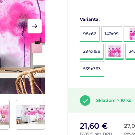
Varianta:
98x66
147x99
294x198
34
539x363
Skladom > 10 ks
21,60 €
27,
17,85 € bez DPH
Pôvo