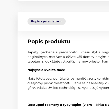
Popis a parametre
Popis produktu
Tapety vyrobené s precíznosťou vnesú štýl a origi
originálnych motívov a oživte váš domov novým 
tapetám si dokážete vytvoriť príjemný priestor, kam
Najvyššia kvalita tlače
Naše fototapety ponúkajú rozmanité vzory, kombinác
dizajnový prvok miestnosti. Tlačia sa na kvalitný
2
g/m
. Vďaka UV-led technológii sa vyznačujú výbor
Dostupné rozmery a typy tapiet (v cm – šírka x 