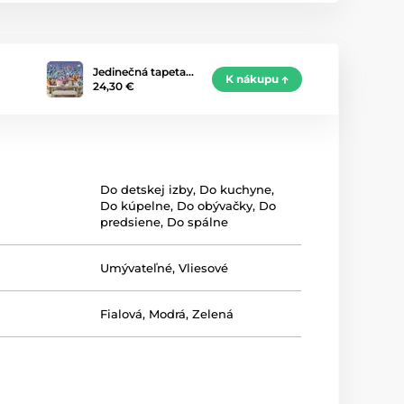
Jedinečná tapeta…
K nákupu
24,30 €
Do detskej izby
,
Do kuchyne
,
Do kúpelne
,
Do obývačky
,
Do
predsiene
,
Do spálne
Umývateľné
,
Vliesové
Fialová
,
Modrá
,
Zelená