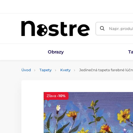
Napr. produk
Obrazy
T
Úvod
Tapety
Kvety
Jedinečná tapeta farebné lúčn
Zľava
-10%