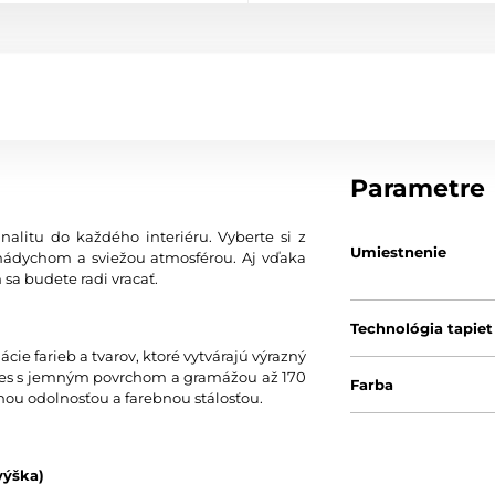
Parametre
nalitu do každého interiéru. Vyberte si z
Umiestnenie
nádychom a sviežou atmosférou. Aj vďaka
 sa budete radi vracať.
Technológia tapiet
ie farieb a tvarov, ktoré vytvárajú výrazný
 vlies s jemným povrchom a gramážou až 170
Farba
nou odolnosťou a farebnou stálosťou.
výška)