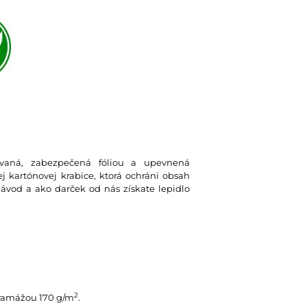
lovaná, zabezpečená fóliou a upevnená
 kartónovej krabice, ktorá ochráni obsah
návod a ako darček od nás získate lepidlo
2
gramážou 170 g/m
.