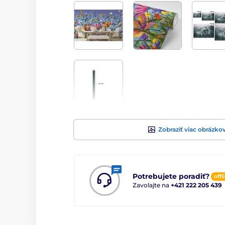
Zobraziť viac obrázko
Potrebujete poradiť?
offl
Zavolajte na
+421 222 205 439