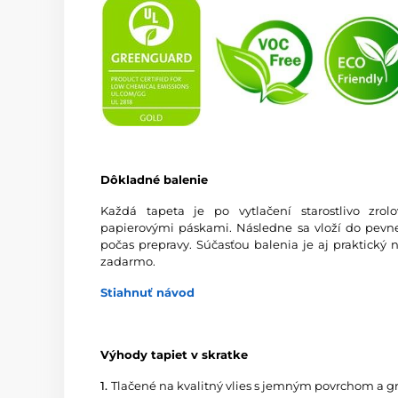
Dôkladné balenie
Každá tapeta je po vytlačení starostlivo zro
papierovými páskami. Následne sa vloží do pevnej
počas prepravy. Súčasťou balenia je aj praktický 
zadarmo.
Stiahnuť návod
Výhody tapiet v skratke
1.
Tlačené na kvalitný vlies s jemným povrchom a 