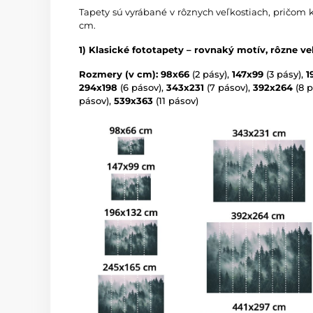
Tapety sú vyrábané v rôznych veľkostiach, pričom 
cm.
1) Klasické fototapety – rovnaký motív, rôzne ve
Rozmery (v cm): 98x66
(2 pásy),
147x99
(3 pásy),
1
294x198
(6 pásov),
343x231
(7 pásov),
392x264
(8 p
pásov),
539x363
(11 pásov)