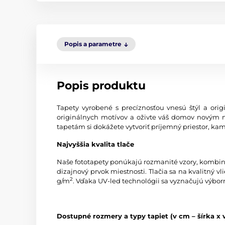
Popis a parametre
Popis produktu
Tapety vyrobené s precíznosťou vnesú štýl a origi
originálnych motívov a oživte váš domov novým 
tapetám si dokážete vytvoriť príjemný priestor, kam
Najvyššia kvalita tlače
Naše fototapety ponúkajú rozmanité vzory, kombinác
dizajnový prvok miestnosti. Tlačia sa na kvalitný
2
g/m
. Vďaka UV-led technológii sa vyznačujú výbor
Dostupné rozmery a typy tapiet (v cm – šírka x 