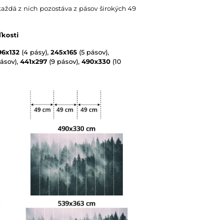
každá z nich pozostáva z pásov širokých 49
ľkosti
96x132
(4 pásy),
245x165
(5 pásov),
ásov),
441x297
(9 pásov),
490x330
(10