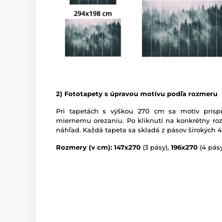
2) Fototapety s úpravou motívu podľa rozmeru
Pri tapetách s výškou 270 cm sa motív prispô
miernemu orezaniu. Po kliknutí na konkrétny roz
náhľad. Každá tapeta sa skladá z pásov širokých 
Rozmery (v cm): 147x270
(3 pásy),
196x270
(4 pásy