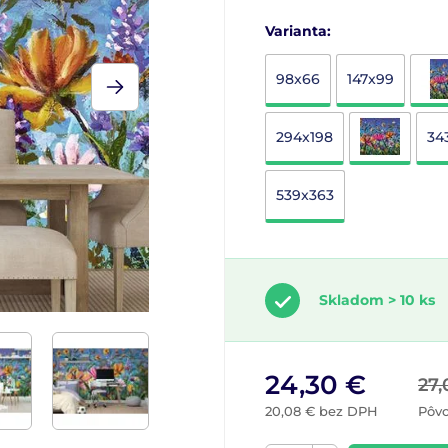
Varianta:
98x66
147x99
294x198
34
539x363
Skladom > 10 ks
24,30 €
27,
20,08 € bez DPH
Pôv