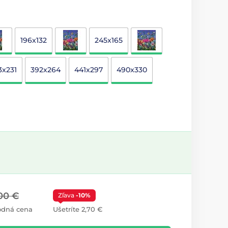
196x132
245x165
3x231
392x264
441x297
490x330
00 €
Zľava
-10%
odná cena
Ušetríte 2,70 €