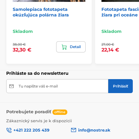
Samolepiaca fototapeta
Fototapeta fasc
okúzľujúca polárna žiara
žiara pri oceáne
2) Fototapety s úpravou motívu podľa rozmeru
Pri tapetách s výškou 270 cm sa motív prispôsobuje
Skladom
Skladom
veľkosti, čo môže viesť k jeho miernemu orezaniu. Po
kliknutí na konkrétny rozmer na stránke si môžete
38,00 €
27,00 €
pozrieť presný náhľad. Každá tapeta sa skladá z pásov
Detail
32,30 €
22,14 €
širokých 49 cm.
Rozmery (v cm): 147x270
(3 pásy),
196x270
(4 pásy),
245x270
(5 pásov)
, 294x270
(6 pásov)
Prihláste sa do newsletteru
Tu napíšte váš e-mail
Prihlásiť
Potrebujete poradiť
offline
Zákaznický servis je k dispozícii
+421 222 205 439
info@nostre.sk