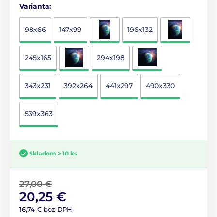
Varianta:
98x66
147x99
196x132
245x165
294x198
343x231
392x264
441x297
490x330
539x363
Skladom > 10 ks
27,00 €
20,25 €
16,74 € bez DPH