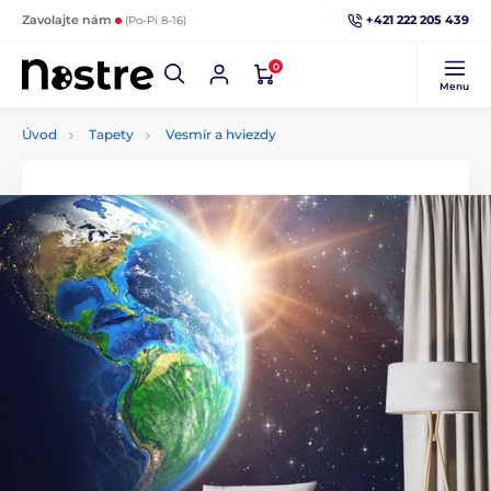
+421 222 205 439
Zavolajte nám
(Po-Pi 8-16)
0
Menu
Úvod
Tapety
Vesmír a hviezdy