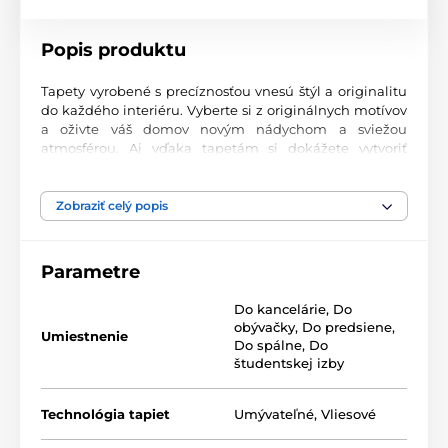
Popis produktu
Tapety vyrobené s precíznosťou vnesú štýl a originalitu
do každého interiéru. Vyberte si z originálnych motívov
a oživte váš domov novým nádychom a sviežou
atmosférou. Aj vďaka tapetám si dokážete vytvoriť
príjemný priestor, kam sa budete radi vracať.
Najvyššia kvalita tlače
Zobraziť celý popis
Naše fototapety ponúkajú rozmanité vzory, kombinácie
farieb a tvarov, ktoré vytvárajú výrazný dizajnový prvok
Parametre
miestnosti. Tlačia sa na kvalitný vlies s jemným
2
povrchom a gramážou až 170 g/m
. Vďaka UV-led
Do kancelárie
,
Do
technológii sa vyznačujú výbornou odolnosťou a
obývačky
,
Do predsiene
,
farebnou stálosťou.
Umiestnenie
Do spálne
,
Do
študentskej izby
Dostupné rozmery a typy tapiet (v cm – šírka x
Technológia tapiet
Umývateľné
,
Vliesové
výška)