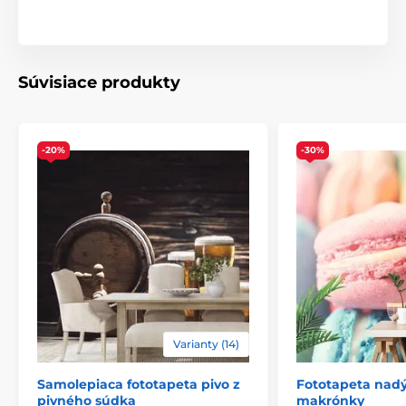
Tapety sú vyrábané v rôznych veľkostiach, pričom každá
z nich pozostáva z pásov širokých 49 cm.
1) Klasické fototapety – rovnaký motív, rôzne
veľkosti
Súvisiace produkty
Rozmery (v cm): 98x66
(2 pásy),
147x99
(3 pásy),
196x132
(4 pásy),
245x165
(5 pásov),
294x198
(6 pásov),
343x231
(7 pásov),
392x264
(8 pásov),
441x297
(9
-20%
-30%
pásov),
490x330
(10 pásov),
539x363
(11 pásov)
Varianty (14)
Samolepiaca fototapeta pivo z
Fototapeta nad
pivného súdka
makrónky