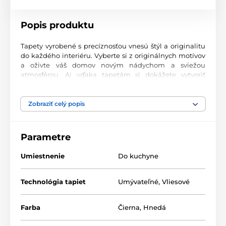
Popis produktu
Tapety vyrobené s precíznosťou vnesú štýl a originalitu
do každého interiéru. Vyberte si z originálnych motívov
a oživte váš domov novým nádychom a sviežou
atmosférou. Aj vďaka tapetám si dokážete vytvoriť
príjemný priestor, kam sa budete radi vracať.
Najvyššia kvalita tlače
Zobraziť celý popis
Naše fototapety ponúkajú rozmanité vzory, kombinácie
farieb a tvarov, ktoré vytvárajú výrazný dizajnový prvok
Parametre
miestnosti. Tlačia sa na kvalitný vlies s jemným
2
povrchom a gramážou až 170 g/m
. Vďaka UV-led
Umiestnenie
Do kuchyne
technológii sa vyznačujú výbornou odolnosťou a
farebnou stálosťou.
Technológia tapiet
Umývateľné
,
Vliesové
Dostupné rozmery a typy tapiet (v cm – šírka x
Farba
Čierna
,
Hnedá
výška)