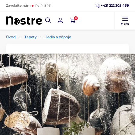
+421 222 205 439
Zavolajte nám
(Po-Pi 8-16)
0
Menu
Úvod
Tapety
Jedlá a nápoje