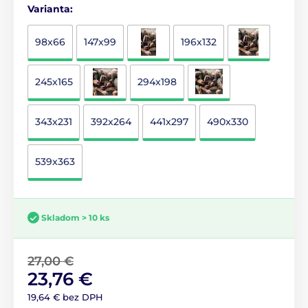
Varianta:
98x66
147x99
196x132
245x165
294x198
343x231
392x264
441x297
490x330
539x363
Skladom > 10 ks
27,00 €
23,76 €
19,64 € bez DPH