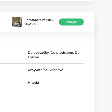
Fototapeta zátišie…
K nákupu
20,25 €
Do obývačky
,
Do predsiene
,
Do
spálne
Umývateľné
,
Vliesové
Hnedá