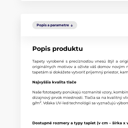
Popis a parametre
Popis produktu
Tapety vyrobené s precíznosťou vnesú štýl a origi
originálnych motívov a oživte váš domov novým 
tapetám si dokážete vytvoriť príjemný priestor, kam
Najvyššia kvalita tlače
Naše fototapety ponúkajú rozmanité vzory, kombinác
dizajnový prvok miestnosti. Tlačia sa na kvalitný
2
g/m
. Vďaka UV-led technológii sa vyznačujú výbor
Dostupné rozmery a typy tapiet (v cm – šírka x 