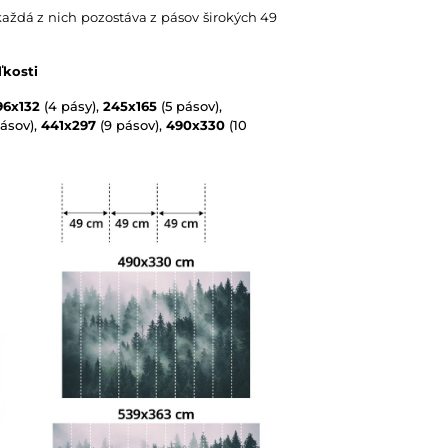
každá z nich pozostáva z pásov širokých 49
ľkosti
96x132
(4 pásy),
245x165
(5 pásov),
ásov),
441x297
(9 pásov),
490x330
(10