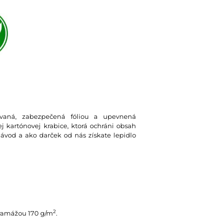
lovaná, zabezpečená fóliou a upevnená
 kartónovej krabice, ktorá ochráni obsah
návod a ako darček od nás získate lepidlo
2
gramážou 170 g/m
.