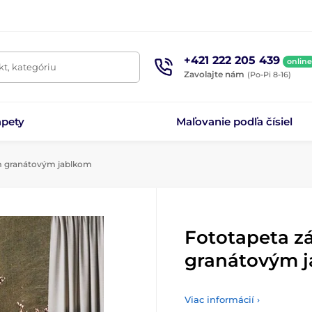
+421 222 205 439
online
t, kategóriu
Zavolajte nám
(Po-Pi 8-16)
apety
Maľovanie podľa čísiel
ým granátovým jablkom
Fototapeta zá
granátovým 
Viac informácií ›