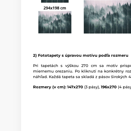
2) Fototapety s úpravou motívu podľa rozmeru
Pri tapetách s výškou 270 cm sa motív prispô
miernemu orezaniu. Po kliknutí na konkrétny roz
náhľad. Každá tapeta sa skladá z pásov širokých 
Rozmery (v cm): 147x270
(3 pásy),
196x270
(4 pásy