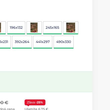
196x132
245x165
3x231
392x264
441x297
490x330
00 €
Zľava
-25%
dná cena
Ušetríte 6,75 €