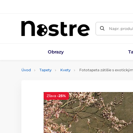
Napr. produk
Obrazy
T
Úvod
Tapety
Kvety
Fototapeta zátišie s exotick
Zľava
-25%