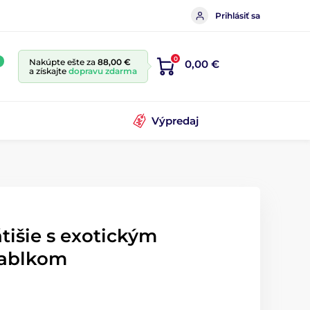
Prihlásiť sa
0
Nakúpte ešte za
88,00 €
0,00 €
a získajte
dopravu zdarma
Výpredaj
tišie s exotickým
jablkom