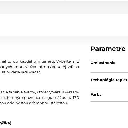
Parametre
nalitu do každého interiéru. Vyberte si z
Umiestnenie
nádychom a sviežou atmosférou. Aj vďaka
 sa budete radi vracať.
Technológia tapiet
ie farieb a tvarov, ktoré vytvárajú výrazný
Farba
 vlies s jemným povrchom a gramážou až 170
nou odolnosťou a farebnou stálosťou.
výška)