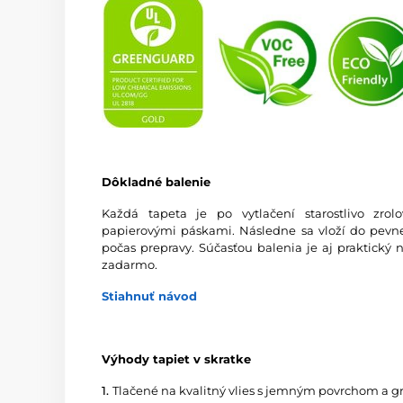
Dôkladné balenie
Každá tapeta je po vytlačení starostlivo zro
papierovými páskami. Následne sa vloží do pevnej
počas prepravy. Súčasťou balenia je aj praktický 
zadarmo.
Stiahnuť návod
Výhody tapiet v skratke
1.
Tlačené na kvalitný vlies s jemným povrchom a 