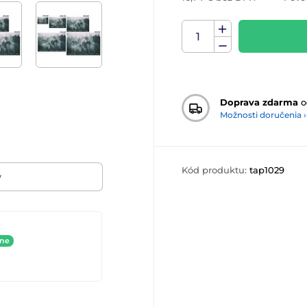
Doprava zdarma
o
Možnosti doručenia ›
Kód produktu:
tap1029
v
ine