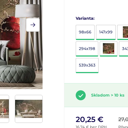
Varianta:
98x66
147x99
294x198
34
539x363
Skladom > 10 ks
20,25 €
27,
16,74 € bez DPH
Pôvo