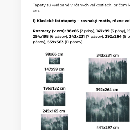
Tapety sú vyrábané v rôznych veľkostiach, pričom 
cm.
1) Klasické fototapety – rovnaký motív, rôzne ve
Rozmery (v cm): 98x66
(2 pásy),
147x99
(3 pásy),
1
294x198
(6 pásov),
343x231
(7 pásov),
392x264
(8 p
pásov),
539x363
(11 pásov)