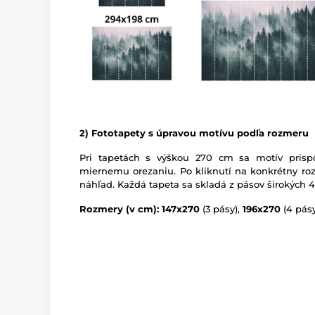
2) Fototapety s úpravou motívu podľa rozmeru
Pri tapetách s výškou 270 cm sa motív prispô
miernemu orezaniu. Po kliknutí na konkrétny roz
náhľad. Každá tapeta sa skladá z pásov širokých 
Rozmery (v cm): 147x270
(3 pásy),
196x270
(4 pásy