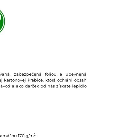
lovaná, zabezpečená fóliou a upevnená
 kartónovej krabice, ktorá ochráni obsah
návod a ako darček od nás získate lepidlo
2
gramážou 170 g/m
.