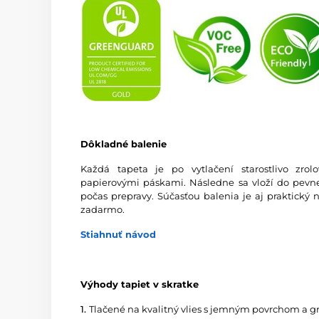
Dôkladné balenie
Každá tapeta je po vytlačení starostlivo zro
papierovými páskami. Následne sa vloží do pevnej
počas prepravy. Súčasťou balenia je aj praktický 
zadarmo.
Stiahnuť návod
Výhody tapiet v skratke
1.
Tlačené na kvalitný vlies s jemným povrchom a 