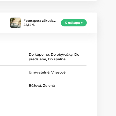
Fototapeta zákutie…
K nákupu
22,14 €
Do kúpelne
,
Do obývačky
,
Do
predsiene
,
Do spálne
Umývateľné
,
Vliesové
Béžová
,
Zelená