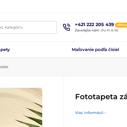
+421 222 205 439
offline
t, kategóriu
Zavolajte nám
(Po-Pi 8-16)
apety
Maľovanie podľa čísiel
pláže
Fototapeta zá
Viac informácií ›