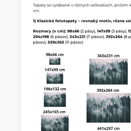
Tapety sú vyrábané v rôznych veľkostiach, pričom 
cm.
1) Klasické fototapety – rovnaký motív, rôzne ve
Rozmery (v cm): 98x66
(2 pásy),
147x99
(3 pásy),
1
294x198
(6 pásov),
343x231
(7 pásov),
392x264
(8 p
pásov),
539x363
(11 pásov)