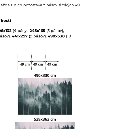
každá z nich pozostáva z pásov širokých 49
ľkosti
96x132
(4 pásy),
245x165
(5 pásov),
ásov),
441x297
(9 pásov),
490x330
(10