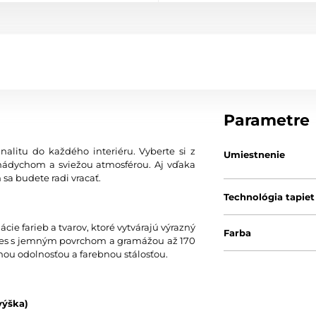
Parametre
nalitu do každého interiéru. Vyberte si z
Umiestnenie
nádychom a sviežou atmosférou. Aj vďaka
 sa budete radi vracať.
Technológia tapiet
ie farieb a tvarov, ktoré vytvárajú výrazný
Farba
 vlies s jemným povrchom a gramážou až 170
nou odolnosťou a farebnou stálosťou.
výška)