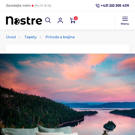
+421 222 205 439
Zavolajte nám
(Po-Pi 8-16)
0
Menu
Úvod
Tapety
Príroda a krajina