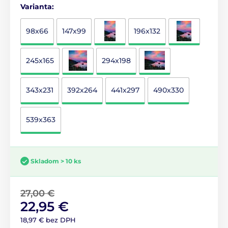
Varianta:
98x66
147x99
196x132
245x165
294x198
343x231
392x264
441x297
490x330
539x363
Skladom > 10 ks
27,00 €
22,95 €
18,97 € bez DPH