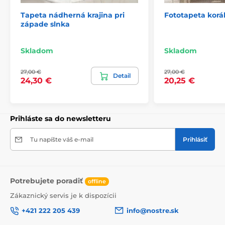
Tapeta nádherná krajina pri
Fototapeta korá
západe slnka
2) Fototapety s úpravou motívu podľa rozmeru
Pri tapetách s výškou 270 cm sa motív prispôsobuje
Skladom
Skladom
veľkosti, čo môže viesť k jeho miernemu orezaniu. Po
kliknutí na konkrétny rozmer na stránke si môžete
27,00 €
27,00 €
pozrieť presný náhľad. Každá tapeta sa skladá z pásov
Detail
24,30 €
20,25 €
širokých 49 cm.
Rozmery (v cm): 147x270
(3 pásy),
196x270
(4 pásy),
245x270
(5 pásov)
, 294x270
(6 pásov)
Prihláste sa do newsletteru
Tu napíšte váš e-mail
Prihlásiť
Potrebujete poradiť
offline
Zákaznický servis je k dispozícii
+421 222 205 439
info@nostre.sk