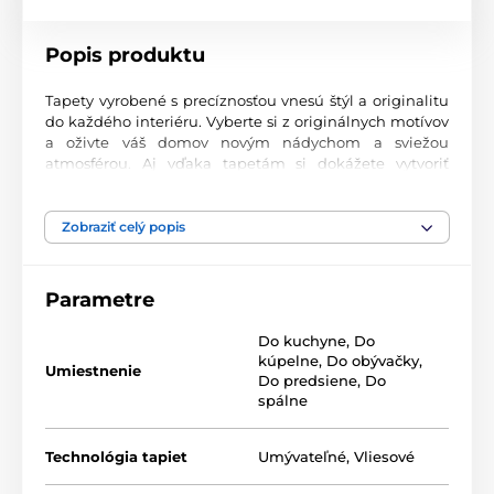
Popis produktu
Tapety vyrobené s precíznosťou vnesú štýl a originalitu
do každého interiéru. Vyberte si z originálnych motívov
a oživte váš domov novým nádychom a sviežou
atmosférou. Aj vďaka tapetám si dokážete vytvoriť
príjemný priestor, kam sa budete radi vracať.
Najvyššia kvalita tlače
Zobraziť celý popis
Naše fototapety ponúkajú rozmanité vzory, kombinácie
farieb a tvarov, ktoré vytvárajú výrazný dizajnový prvok
Parametre
miestnosti. Tlačia sa na kvalitný vlies s jemným
2
povrchom a gramážou až 170 g/m
. Vďaka UV-led
Do kuchyne
,
Do
technológii sa vyznačujú výbornou odolnosťou a
kúpelne
,
Do obývačky
,
farebnou stálosťou.
Umiestnenie
Do predsiene
,
Do
spálne
Dostupné rozmery a typy tapiet (v cm – šírka x
Technológia tapiet
Umývateľné
,
Vliesové
výška)