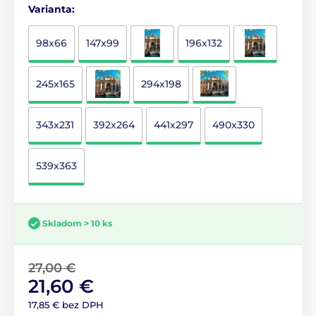
Varianta:
98x66
147x99
196x132
245x165
294x198
343x231
392x264
441x297
490x330
539x363
Skladom > 10 ks
27,00 €
21,60 €
17,85 € bez DPH