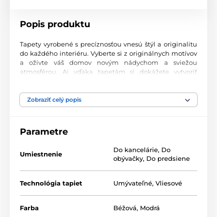
Popis produktu
Tapety vyrobené s precíznosťou vnesú štýl a originalitu
do každého interiéru. Vyberte si z originálnych motívov
a oživte váš domov novým nádychom a sviežou
atmosférou. Aj vďaka tapetám si dokážete vytvoriť
príjemný priestor, kam sa budete radi vracať.
Najvyššia kvalita tlače
Zobraziť celý popis
Naše fototapety ponúkajú rozmanité vzory, kombinácie
farieb a tvarov, ktoré vytvárajú výrazný dizajnový prvok
Parametre
miestnosti. Tlačia sa na kvalitný vlies s jemným
2
povrchom a gramážou až 170 g/m
. Vďaka UV-led
Do kancelárie
,
Do
technológii sa vyznačujú výbornou odolnosťou a
Umiestnenie
obývačky
,
Do predsiene
farebnou stálosťou.
Technológia tapiet
Umývateľné
,
Vliesové
Dostupné rozmery a typy tapiet (v cm – šírka x
výška)
Farba
Béžová
,
Modrá