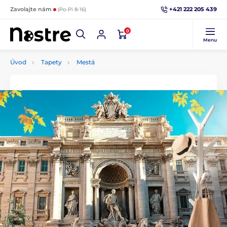
+421 222 205 439
Zavolajte nám
(Po-Pi 8-16)
0
Menu
Úvod
Tapety
Mestá