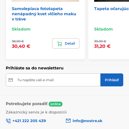
Samolepiaca fototapeta
Tapeta očarujúc
nenápadný kvet vlčieho maku
2) Fototapety s úpravou motívu podľa rozmeru
v tráve
Pri tapetách s výškou 270 cm sa motív prispôsobuje
Skladom
Skladom
veľkosti, čo môže viesť k jeho miernemu orezaniu. Po
kliknutí na konkrétny rozmer na stránke si môžete
38,00 €
39,00 €
pozrieť presný náhľad. Každá tapeta sa skladá z pásov
Detail
30,40 €
31,20 €
širokých 49 cm.
Rozmery (v cm): 147x270
(3 pásy),
196x270
(4 pásy),
245x270
(5 pásov)
, 294x270
(6 pásov)
Prihláste sa do newsletteru
Tu napíšte váš e-mail
Prihlásiť
Potrebujete poradiť
online
Zákaznický servis je k dispozícii
+421 222 205 439
info@nostre.sk