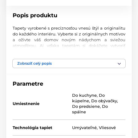
Popis produktu
Tapety vyrobené s precíznosťou vnesú štýl a originalitu
do každého interiéru. Vyberte si z originálnych motívov
a oživte váš domov novým nádychom a sviežou
atmosférou. Aj vďaka tapetám si dokážete vytvoriť
príjemný priestor, kam sa budete radi vracať.
Najvyššia kvalita tlače
Zobraziť celý popis
Naše fototapety ponúkajú rozmanité vzory, kombinácie
farieb a tvarov, ktoré vytvárajú výrazný dizajnový prvok
Parametre
miestnosti. Tlačia sa na kvalitný vlies s jemným
2
povrchom a gramážou až 170 g/m
. Vďaka UV-led
Do kuchyne
,
Do
technológii sa vyznačujú výbornou odolnosťou a
kúpelne
,
Do obývačky
,
farebnou stálosťou.
Umiestnenie
Do predsiene
,
Do
spálne
Dostupné rozmery a typy tapiet (v cm – šírka x
Technológia tapiet
Umývateľné
,
Vliesové
výška)