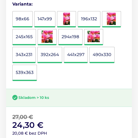
Varianta:
98x66
147x99
196x132
245x165
294x198
343x231
392x264
441x297
490x330
539x363
Skladom > 10 ks
27,00 €
24,30 €
20,08 € bez DPH