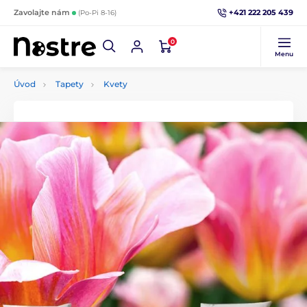
+421 222 205 439
Zavolajte nám
(Po-Pi 8-16)
0
Menu
Úvod
Tapety
Kvety