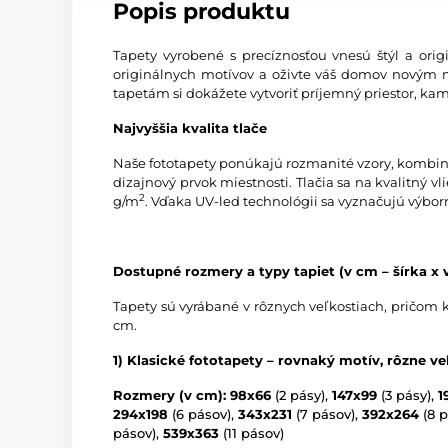
Popis produktu
Tapety vyrobené s precíznosťou vnesú štýl a origi
originálnych motívov a oživte váš domov novým 
tapetám si dokážete vytvoriť príjemný priestor, kam
Najvyššia kvalita tlače
Naše fototapety ponúkajú rozmanité vzory, kombinác
dizajnový prvok miestnosti. Tlačia sa na kvalitný
2
g/m
. Vďaka UV-led technológii sa vyznačujú výbor
Dostupné rozmery a typy tapiet (v cm – šírka x 
Tapety sú vyrábané v rôznych veľkostiach, pričom 
cm.
1) Klasické fototapety – rovnaký motív, rôzne ve
Rozmery (v cm): 98x66
(2 pásy),
147x99
(3 pásy),
1
294x198
(6 pásov),
343x231
(7 pásov),
392x264
(8 p
pásov),
539x363
(11 pásov)