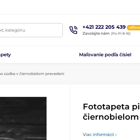
+421 222 205 439
offline
t, kategóriu
Zavolajte nám
(Po-Pi 8-16)
apety
Maľovanie podľa čísiel
ho súdka v čiernobielom prevedení
Fototapeta pi
čiernobielom
Viac informácií ›