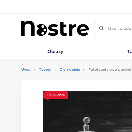
Napr. produk
Obrazy
T
Úvod
Tapety
Čiernobiele
Fototapeta pivo z pivné
Zľava
-25%