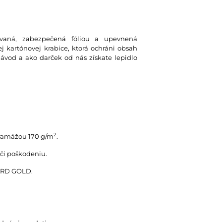
lovaná, zabezpečená fóliou a upevnená
 kartónovej krabice, ktorá ochráni obsah
návod a ako darček od nás získate lepidlo
2
gramážou 170 g/m
.
oči poškodeniu.
UARD GOLD.