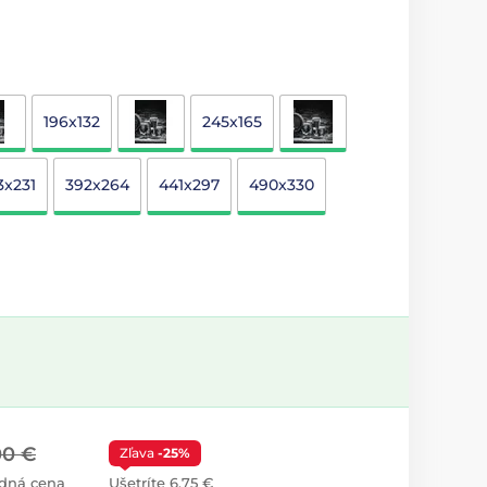
196x132
245x165
3x231
392x264
441x297
490x330
00 €
Zľava
-25%
dná cena
Ušetríte 6,75 €