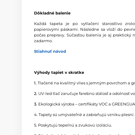
Dôkladné balenie
Každá tapeta je po vytlačení starostlivo zro
papierovými páskami. Následne sa vloží do pevnej
počas prepravy. Súčasťou balenia je aj praktický 
zadarmo.
Stiahnuť návod
Výhody tapiet v skratke
1.
Tlačené na kvalitný vlies s jemným povrchom a 
2.
UV-led tlač zaručuje farebnú stálosť a odolnosť v
3.
Ekologická výroba – certifikáty VOC a GREENG
4. Tapety sú umývateľné a zabraňujú vzniku plesní.
5. Poskytujú tepelnú a zvukovú izoláciu.