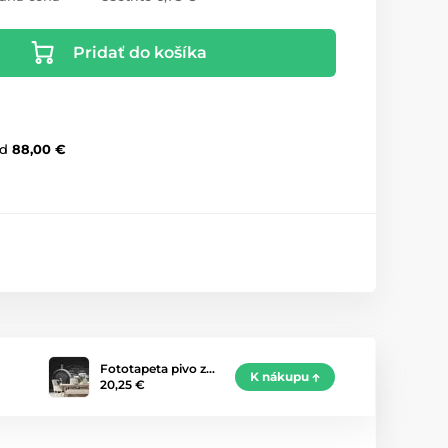
Pridať do košíka
d
88,00 €
Fototapeta pivo z…
K nákupu
20,25 €