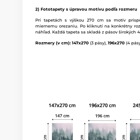
2) Fototapety s úpravou motívu podľa rozmeru
Pri tapetách s výškou 270 cm sa motív prispô
miernemu orezaniu. Po kliknutí na konkrétny roz
náhľad. Každá tapeta sa skladá z pásov širokých 
Rozmery (v cm): 147x270
(3 pásy),
196x270
(4 pásy