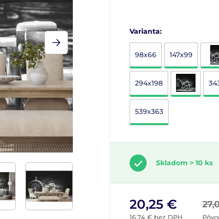
Varianta:
98x66
147x99
294x198
34
539x363
Skladom > 10 ks
20,25 €
27,
16,74 € bez DPH
Pôvo