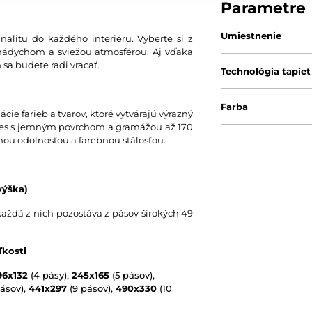
Parametre
Umiestnenie
nalitu do každého interiéru. Vyberte si z
nádychom a sviežou atmosférou. Aj vďaka
 sa budete radi vracať.
Technológia tapiet
Farba
ie farieb a tvarov, ktoré vytvárajú výrazný
 vlies s jemným povrchom a gramážou až 170
nou odolnosťou a farebnou stálosťou.
výška)
každá z nich pozostáva z pásov širokých 49
ľkosti
96x132
(4 pásy),
245x165
(5 pásov),
ásov),
441x297
(9 pásov),
490x330
(10