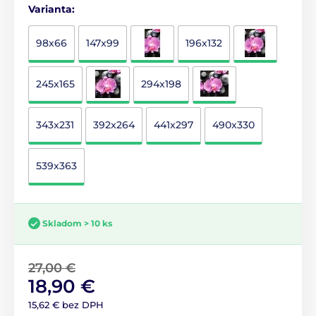
Varianta:
98x66
147x99
196x132
245x165
294x198
343x231
392x264
441x297
490x330
539x363
Skladom > 10 ks
27,00 €
18,90 €
15,62 € bez DPH