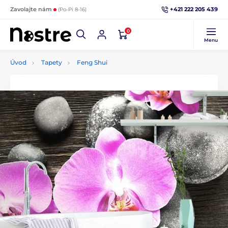
+421 222 205 439
Zavolajte nám
(Po-Pi 8-16)
0
Menu
Úvod
Tapety
Feng Shui