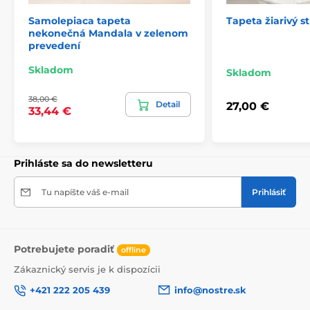
Samolepiaca tapeta
Tapeta žiarivý s
nekonečná Mandala v zelenom
2) Fototapety s úpravou motívu podľa rozmeru
prevedení
Pri tapetách s výškou 270 cm sa motív prispôsobuje
Skladom
Skladom
veľkosti, čo môže viesť k jeho miernemu orezaniu. Po
kliknutí na konkrétny rozmer na stránke si môžete
38,00 €
pozrieť presný náhľad. Každá tapeta sa skladá z pásov
Detail
27,00 €
33,44 €
širokých 49 cm.
Rozmery (v cm): 147x270
(3 pásy),
196x270
(4 pásy),
245x270
(5 pásov)
, 294x270
(6 pásov)
Prihláste sa do newsletteru
Tu napíšte váš e-mail
Prihlásiť
Potrebujete poradiť
offline
Zákaznický servis je k dispozícii
+421 222 205 439
info@nostre.sk