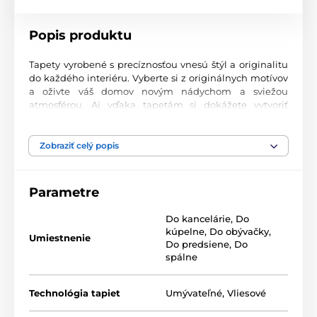
Popis produktu
Tapety vyrobené s precíznosťou vnesú štýl a originalitu
do každého interiéru. Vyberte si z originálnych motívov
a oživte váš domov novým nádychom a sviežou
atmosférou. Aj vďaka tapetám si dokážete vytvoriť
príjemný priestor, kam sa budete radi vracať.
Najvyššia kvalita tlače
Zobraziť celý popis
Naše fototapety ponúkajú rozmanité vzory, kombinácie
farieb a tvarov, ktoré vytvárajú výrazný dizajnový prvok
Parametre
miestnosti. Tlačia sa na kvalitný vlies s jemným
2
povrchom a gramážou až 170 g/m
. Vďaka UV-led
Do kancelárie
,
Do
technológii sa vyznačujú výbornou odolnosťou a
kúpelne
,
Do obývačky
,
farebnou stálosťou.
Umiestnenie
Do predsiene
,
Do
spálne
Dostupné rozmery a typy tapiet (v cm – šírka x
Technológia tapiet
Umývateľné
,
Vliesové
výška)