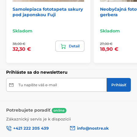
Samolepiaca fototapeta sakury
Neobyčajná foto
pod japonskou Fuji
gerbera
2) Fototapety s úpravou motívu podľa rozmeru
Pri tapetách s výškou 270 cm sa motív prispôsobuje
Skladom
Skladom
veľkosti, čo môže viesť k jeho miernemu orezaniu. Po
kliknutí na konkrétny rozmer na stránke si môžete
38,00 €
27,00 €
pozrieť presný náhľad. Každá tapeta sa skladá z pásov
Detail
32,30 €
18,90 €
širokých 49 cm.
Rozmery (v cm): 147x270
(3 pásy),
196x270
(4 pásy),
245x270
(5 pásov)
, 294x270
(6 pásov)
Prihláste sa do newsletteru
Tu napíšte váš e-mail
Prihlásiť
Potrebujete poradiť
online
Zákaznický servis je k dispozícii
+421 222 205 439
info@nostre.sk