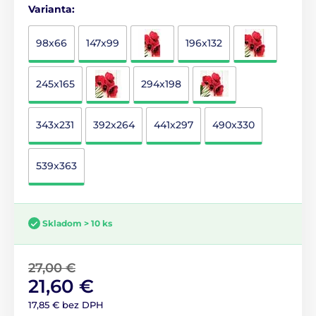
Varianta:
98x66
147x99
196x132
245x165
294x198
343x231
392x264
441x297
490x330
539x363
Skladom > 10 ks
27,00 €
21,60 €
17,85 € bez DPH