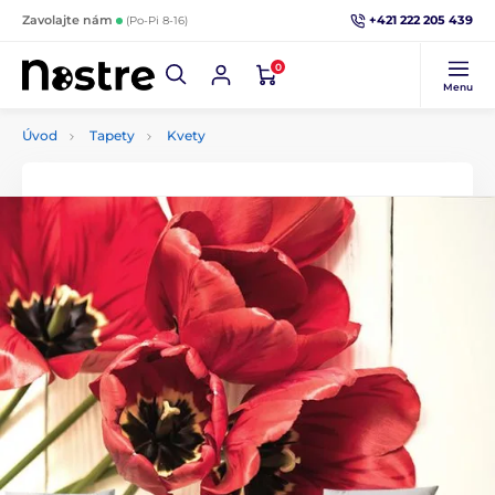
+421 222 205 439
Zavolajte nám
(Po-Pi 8-16)
0
Menu
Úvod
Tapety
Kvety