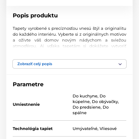
Popis produktu
Tapety vyrobené s precíznosťou vnesú štýl a originalitu
do každého interiéru. Vyberte si z originálnych motívov
a oživte váš domov novým nádychom a sviežou
atmosférou. Aj vďaka tapetám si dokážete vytvoriť
príjemný priestor, kam sa budete radi vracať.
Najvyššia kvalita tlače
Zobraziť celý popis
Naše fototapety ponúkajú rozmanité vzory, kombinácie
farieb a tvarov, ktoré vytvárajú výrazný dizajnový prvok
Parametre
miestnosti. Tlačia sa na kvalitný vlies s jemným
2
povrchom a gramážou až 170 g/m
. Vďaka UV-led
Do kuchyne
,
Do
technológii sa vyznačujú výbornou odolnosťou a
kúpelne
,
Do obývačky
,
farebnou stálosťou.
Umiestnenie
Do predsiene
,
Do
spálne
Dostupné rozmery a typy tapiet (v cm – šírka x
Technológia tapiet
Umývateľné
,
Vliesové
výška)