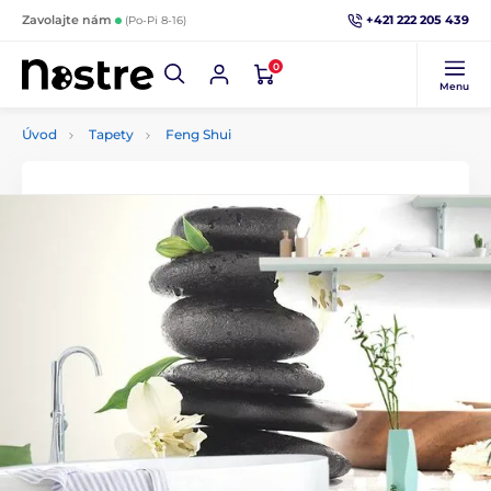
+421 222 205 439
Zavolajte nám
(Po-Pi 8-16)
0
Menu
Úvod
Tapety
Feng Shui