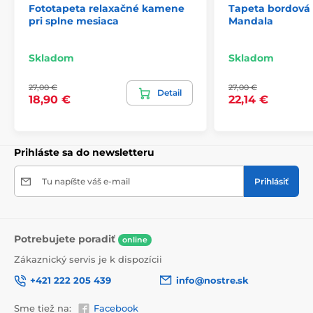
Fototapeta relaxačné kamene
Tapeta bordová
pri splne mesiaca
Mandala
2) Fototapety s úpravou motívu podľa rozmeru
Skladom
Skladom
Pri tapetách s výškou 270 cm sa motív prispôsobuje
veľkosti, čo môže viesť k jeho miernemu orezaniu. Po
27,00 €
27,00 €
kliknutí na konkrétny rozmer na stránke si môžete
Detail
18,90 €
22,14 €
pozrieť presný náhľad. Každá tapeta sa skladá z pásov
širokých 49 cm.
Rozmery (v cm): 147x270
(3 pásy),
196x270
(4 pásy),
Prihláste sa do newsletteru
245x270
(5 pásov)
, 294x270
(6 pásov)
Tu napíšte váš e-mail
Prihlásiť
Potrebujete poradiť
online
Zákaznický servis je k dispozícii
+421 222 205 439
info@nostre.sk
Sme tiež na:
Facebook