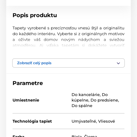
Popis produktu
Tapety vyrobené s precíznosťou vnesú štýl a originalitu
do každého interiéru. Vyberte si z originálnych motívov
a oživte váš domov novým nádychom a sviežou
atmosférou. Aj vďaka tapetám si dokážete vytvoriť
príjemný priestor, kam sa budete radi vracať.
Najvyššia kvalita tlače
Zobraziť celý popis
Naše fototapety ponúkajú rozmanité vzory, kombinácie
farieb a tvarov, ktoré vytvárajú výrazný dizajnový prvok
Parametre
miestnosti. Tlačia sa na kvalitný vlies s jemným
2
povrchom a gramážou až 170 g/m
. Vďaka UV-led
Do kancelárie
,
Do
technológii sa vyznačujú výbornou odolnosťou a
Umiestnenie
kúpelne
,
Do predsiene
,
farebnou stálosťou.
Do spálne
Technológia tapiet
Umývateľné
,
Vliesové
Dostupné rozmery a typy tapiet (v cm – šírka x
výška)
Farba
Biela
,
Čierna