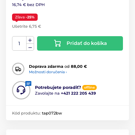
16,74 € bez DPH
Zľava
-25%
Ušetríte 6,75 €
Pridať do košíka
Doprava zdarma
od
88,00 €
Možnosti doručenia ›
Potrebujete poradiť?
offline
Zavolajte na
+421 222 205 439
Kód produktu:
tap072bw