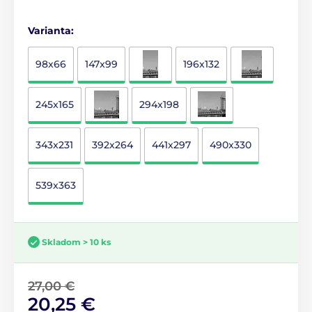
Varianta:
98x66
147x99
196x132
245x165
294x198
343x231
392x264
441x297
490x330
539x363
Skladom > 10 ks
27,00 €
20,25 €