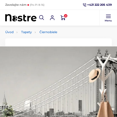
+421 222 205 439
Zavolajte nám
(Po-Pi 8-16)
0
Menu
Úvod
Tapety
Čiernobiele