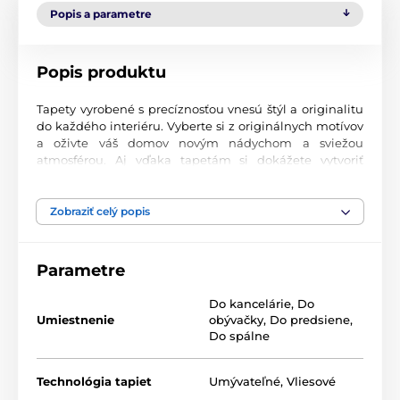
Popis a parametre
Popis produktu
Tapety vyrobené s precíznosťou vnesú štýl a originalitu
do každého interiéru. Vyberte si z originálnych motívov
a oživte váš domov novým nádychom a sviežou
atmosférou. Aj vďaka tapetám si dokážete vytvoriť
príjemný priestor, kam sa budete radi vracať.
Najvyššia kvalita tlače
Zobraziť celý popis
Naše fototapety ponúkajú rozmanité vzory, kombinácie
farieb a tvarov, ktoré vytvárajú výrazný dizajnový prvok
Parametre
miestnosti. Tlačia sa na kvalitný vlies s jemným
2
povrchom a gramážou až 170 g/m
. Vďaka UV-led
Do kancelárie
,
Do
technológii sa vyznačujú výbornou odolnosťou a
Umiestnenie
obývačky
,
Do predsiene
,
farebnou stálosťou.
Do spálne
Technológia tapiet
Umývateľné
,
Vliesové
Dostupné rozmery a typy tapiet (v cm – šírka x