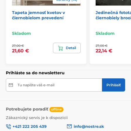
Tapeta jemnosť kvetov v
Jedinečná fotot
čiernobielom prevedení
čiernobiely bro
2) Fototapety s úpravou motívu podľa rozmeru
Skladom
Skladom
Pri tapetách s výškou 270 cm sa motív prispôsobuje
veľkosti, čo môže viesť k jeho miernemu orezaniu. Po
27,00 €
27,00 €
kliknutí na konkrétny rozmer na stránke si môžete
Detail
21,60 €
22,14 €
pozrieť presný náhľad. Každá tapeta sa skladá z pásov
širokých 49 cm.
Rozmery (v cm): 147x270
(3 pásy),
196x270
(4 pásy),
Prihláste sa do newsletteru
245x270
(5 pásov)
, 294x270
(6 pásov)
Tu napíšte váš e-mail
Prihlásiť
Potrebujete poradiť
offline
Zákaznický servis je k dispozícii
+421 222 205 439
info@nostre.sk