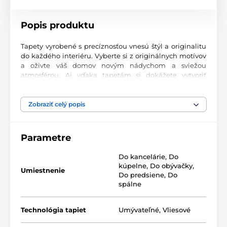
Popis produktu
Tapety vyrobené s precíznosťou vnesú štýl a originalitu
do každého interiéru. Vyberte si z originálnych motívov
a oživte váš domov novým nádychom a sviežou
atmosférou. Aj vďaka tapetám si dokážete vytvoriť
príjemný priestor, kam sa budete radi vracať.
Najvyššia kvalita tlače
Zobraziť celý popis
Naše fototapety ponúkajú rozmanité vzory, kombinácie
farieb a tvarov, ktoré vytvárajú výrazný dizajnový prvok
Parametre
miestnosti. Tlačia sa na kvalitný vlies s jemným
2
povrchom a gramážou až 170 g/m
. Vďaka UV-led
Do kancelárie
,
Do
technológii sa vyznačujú výbornou odolnosťou a
kúpelne
,
Do obývačky
,
farebnou stálosťou.
Umiestnenie
Do predsiene
,
Do
spálne
Dostupné rozmery a typy tapiet (v cm – šírka x
Technológia tapiet
Umývateľné
,
Vliesové
výška)