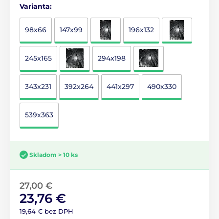
Varianta:
98x66
147x99
196x132
245x165
294x198
343x231
392x264
441x297
490x330
539x363
Skladom > 10 ks
27,00 €
23,76 €
19,64 € bez DPH