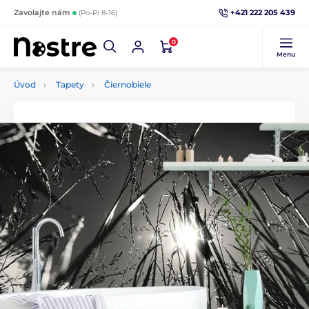
+421 222 205 439
Zavolajte nám
(Po-Pi 8-16)
0
Menu
Úvod
Tapety
Čiernobiele