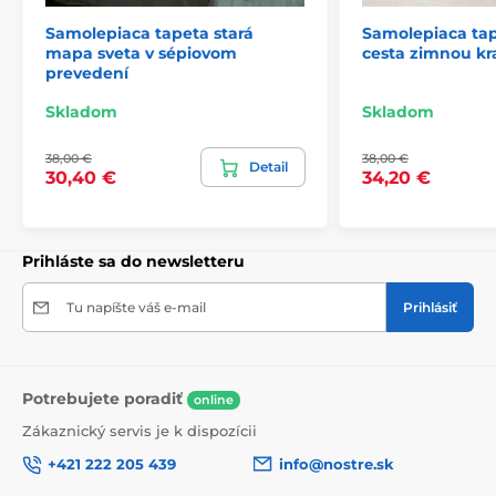
Samolepiaca tapeta stará
Samolepiaca tap
mapa sveta v sépiovom
cesta zimnou kr
2) Fototapety s úpravou motívu podľa rozmeru
prevedení
Pri tapetách s výškou 270 cm sa motív prispôsobuje
Skladom
Skladom
veľkosti, čo môže viesť k jeho miernemu orezaniu. Po
kliknutí na konkrétny rozmer na stránke si môžete
38,00 €
38,00 €
pozrieť presný náhľad. Každá tapeta sa skladá z pásov
Detail
30,40 €
34,20 €
širokých 49 cm.
Rozmery (v cm): 147x270
(3 pásy),
196x270
(4 pásy),
245x270
(5 pásov)
, 294x270
(6 pásov)
Prihláste sa do newsletteru
Tu napíšte váš e-mail
Prihlásiť
Potrebujete poradiť
online
Zákaznický servis je k dispozícii
+421 222 205 439
info@nostre.sk