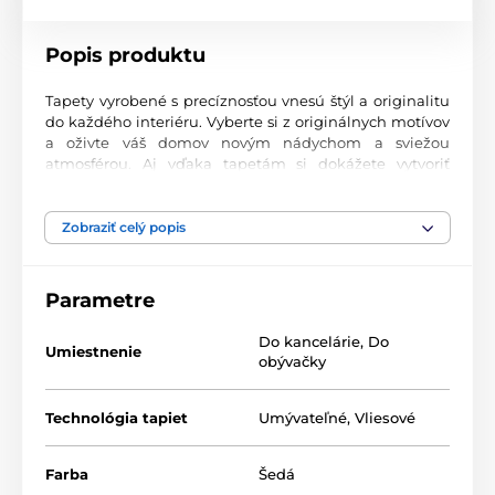
Popis produktu
Tapety vyrobené s precíznosťou vnesú štýl a originalitu
do každého interiéru. Vyberte si z originálnych motívov
a oživte váš domov novým nádychom a sviežou
atmosférou. Aj vďaka tapetám si dokážete vytvoriť
príjemný priestor, kam sa budete radi vracať.
Najvyššia kvalita tlače
Zobraziť celý popis
Naše fototapety ponúkajú rozmanité vzory, kombinácie
farieb a tvarov, ktoré vytvárajú výrazný dizajnový prvok
Parametre
miestnosti. Tlačia sa na kvalitný vlies s jemným
2
povrchom a gramážou až 170 g/m
. Vďaka UV-led
Do kancelárie
,
Do
technológii sa vyznačujú výbornou odolnosťou a
Umiestnenie
obývačky
farebnou stálosťou.
Technológia tapiet
Umývateľné
,
Vliesové
Dostupné rozmery a typy tapiet (v cm – šírka x
výška)
Farba
Šedá