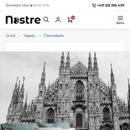
+421 222 205 439
Zavolajte nám
(Po-Pi 8-16)
0
Menu
Úvod
Tapety
Čiernobiele