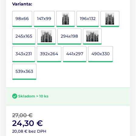
Varianta:
98x66
147x99
196x132
245x165
294x198
343x231
392x264
441x297
490x330
539x363
Skladom > 10 ks
27,00 €
24,30 €
20,08 € bez DPH