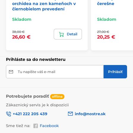
orchidea na zen kameňoch v
čerešne
čiernobielom prevedení
2) Fototapety s úpravou motívu podľa rozmeru
Skladom
Skladom
Pri tapetách s výškou 270 cm sa motív prispôsobuje
38,00 €
27,00 €
veľkosti, čo môže viesť k jeho miernemu orezaniu. Po
Detail
26,60 €
20,25 €
kliknutí na konkrétny rozmer na stránke si môžete
pozrieť presný náhľad. Každá tapeta sa skladá z pásov
širokých 49 cm.
Prihláste sa do newsletteru
Rozmery (v cm): 147x270
(3 pásy),
196x270
(4 pásy),
245x270
(5 pásov)
, 294x270
(6 pásov)
Tu napíšte váš e-mail
Prihlásiť
Potrebujete poradiť
offline
Zákaznický servis je k dispozícii
+421 222 205 439
info@nostre.sk
Sme tiež na:
Facebook