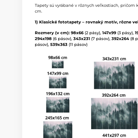
Tapety sú vyrábané v rôznych veľkostiach, pričom 
cm.
1) Klasické fototapety – rovnaký motív, rôzne ve
Rozmery (v cm): 98x66
(2 pásy),
147x99
(3 pásy),
1
294x198
(6 pásov),
343x231
(7 pásov),
392x264
(8 p
pásov),
539x363
(11 pásov)