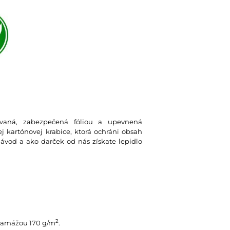
lovaná, zabezpečená fóliou a upevnená
 kartónovej krabice, ktorá ochráni obsah
návod a ako darček od nás získate lepidlo
2
gramážou 170 g/m
.