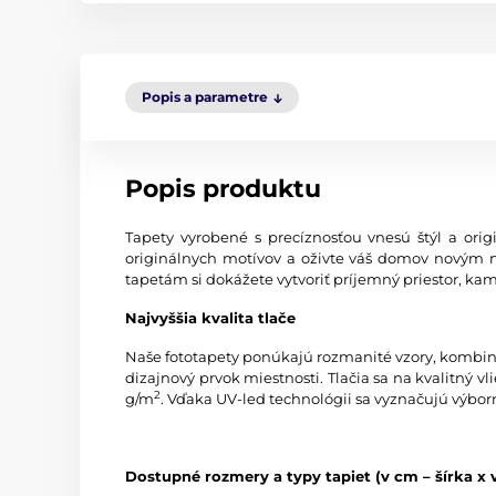
Popis a parametre
Popis produktu
Tapety vyrobené s precíznosťou vnesú štýl a origi
originálnych motívov a oživte váš domov novým 
tapetám si dokážete vytvoriť príjemný priestor, kam
Najvyššia kvalita tlače
Naše fototapety ponúkajú rozmanité vzory, kombinác
dizajnový prvok miestnosti. Tlačia sa na kvalitný
2
g/m
. Vďaka UV-led technológii sa vyznačujú výbor
Dostupné rozmery a typy tapiet (v cm – šírka x 