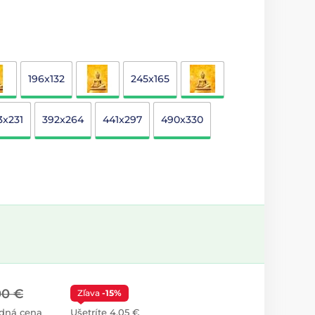
196x132
245x165
3x231
392x264
441x297
490x330
00 €
Zľava
-15%
dná cena
Ušetríte 4,05 €