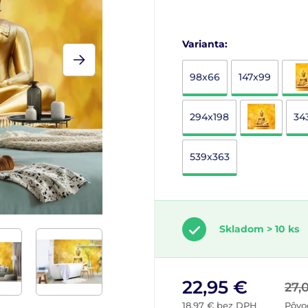
Varianta:
98x66
147x99
294x198
34
539x363
Skladom > 10 ks
22,95 €
27,
18,97 € bez DPH
Pôvo