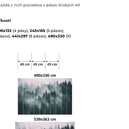
každá z nich pozostáva z pásov širokých 49
ľkosti
96x132
(4 pásy),
245x165
(5 pásov),
ásov),
441x297
(9 pásov),
490x330
(10