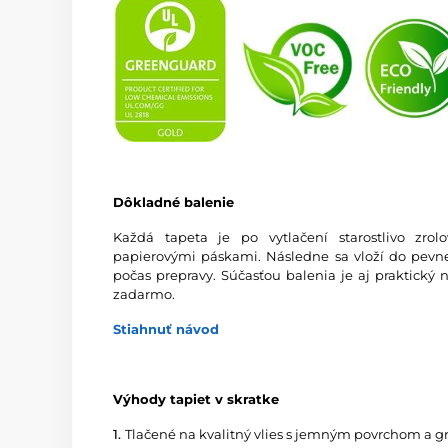
Dôkladné balenie
Každá tapeta je po vytlačení starostlivo zro
papierovými páskami. Následne sa vloží do pevnej
počas prepravy. Súčasťou balenia je aj praktický 
zadarmo.
Stiahnuť návod
Výhody tapiet v skratke
1.
Tlačené na kvalitný vlies s jemným povrchom a 