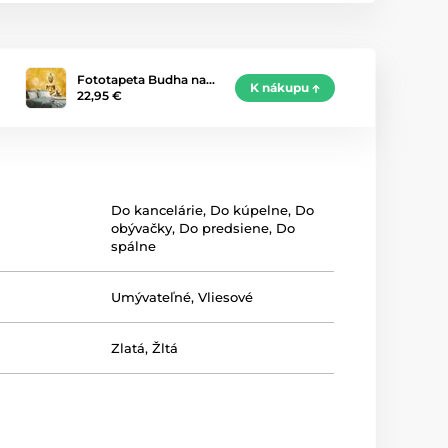
Fototapeta Budha na…
K nákupu
22,95 €
Do kancelárie
,
Do kúpelne
,
Do
obývačky
,
Do predsiene
,
Do
spálne
Umývateľné
,
Vliesové
Zlatá
,
Žltá