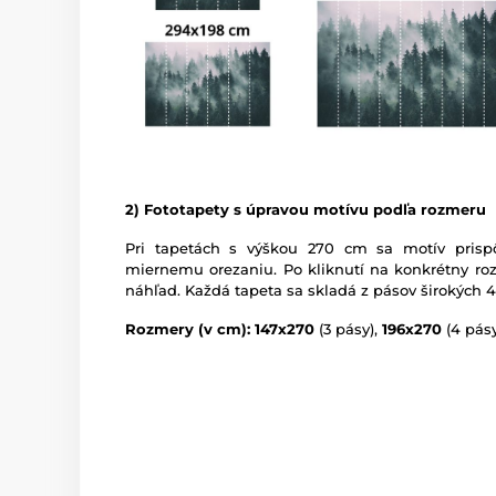
2) Fototapety s úpravou motívu podľa rozmeru
Pri tapetách s výškou 270 cm sa motív prispô
miernemu orezaniu. Po kliknutí na konkrétny roz
náhľad. Každá tapeta sa skladá z pásov širokých 
Rozmery (v cm): 147x270
(3 pásy),
196x270
(4 pásy