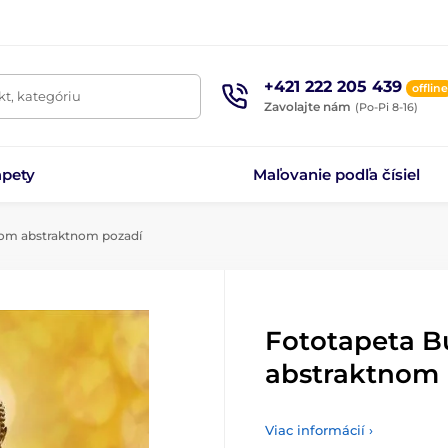
+421 222 205 439
offline
t, kategóriu
Zavolajte nám
(Po-Pi 8-16)
apety
Maľovanie podľa čísiel
tom abstraktnom pozadí
Fototapeta B
abstraktnom 
Viac informácií ›