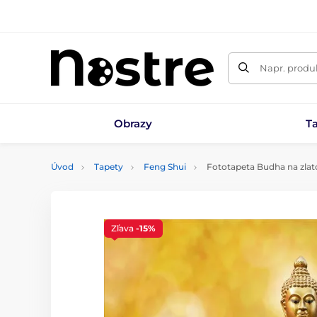
Napr. produk
Obrazy
T
Úvod
Tapety
Feng Shui
Fototapeta Budha na zla
Zľava
-15%