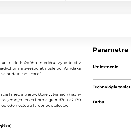
Parametre
nalitu do každého interiéru. Vyberte si z
Umiestnenie
nádychom a sviežou atmosférou. Aj vďaka
 sa budete radi vracať.
Technológia tapiet
ie farieb a tvarov, ktoré vytvárajú výrazný
 vlies s jemným povrchom a gramážou až 170
Farba
nou odolnosťou a farebnou stálosťou.
výška)