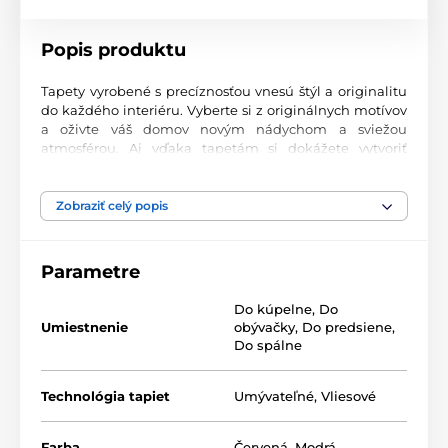
Popis produktu
Tapety vyrobené s precíznosťou vnesú štýl a originalitu
do každého interiéru. Vyberte si z originálnych motívov
a oživte váš domov novým nádychom a sviežou
atmosférou. Aj vďaka tapetám si dokážete vytvoriť
príjemný priestor, kam sa budete radi vracať.
Najvyššia kvalita tlače
Zobraziť celý popis
Naše fototapety ponúkajú rozmanité vzory, kombinácie
farieb a tvarov, ktoré vytvárajú výrazný dizajnový prvok
Parametre
miestnosti. Tlačia sa na kvalitný vlies s jemným
2
povrchom a gramážou až 170 g/m
. Vďaka UV-led
Do kúpelne
,
Do
technológii sa vyznačujú výbornou odolnosťou a
Umiestnenie
obývačky
,
Do predsiene
,
farebnou stálosťou.
Do spálne
Technológia tapiet
Umývateľné
,
Vliesové
Dostupné rozmery a typy tapiet (v cm – šírka x
výška)
Farba
Červená
,
Modrá