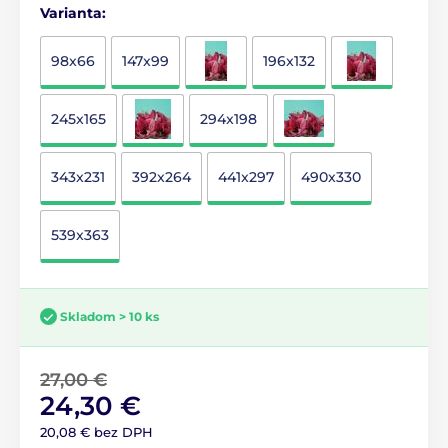
Varianta:
98x66
147x99
196x132
245x165
294x198
343x231
392x264
441x297
490x330
539x363
Skladom > 10 ks
27,00 €
24,30 €
20,08 € bez DPH