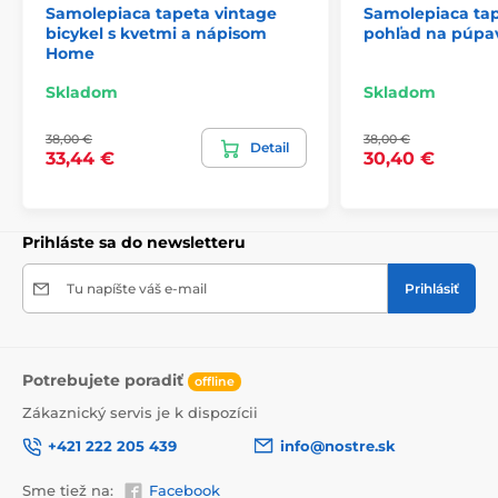
Samolepiaca tapeta vintage
Samolepiaca ta
bicykel s kvetmi a nápisom
pohľad na púpa
Home
2) Fototapety s úpravou motívu podľa rozmeru
Skladom
Skladom
Pri tapetách s výškou 270 cm sa motív prispôsobuje
veľkosti, čo môže viesť k jeho miernemu orezaniu. Po
38,00 €
38,00 €
kliknutí na konkrétny rozmer na stránke si môžete
Detail
33,44 €
30,40 €
pozrieť presný náhľad. Každá tapeta sa skladá z pásov
širokých 49 cm.
Rozmery (v cm): 147x270
(3 pásy),
196x270
(4 pásy),
Prihláste sa do newsletteru
245x270
(5 pásov)
, 294x270
(6 pásov)
Tu napíšte váš e-mail
Prihlásiť
Potrebujete poradiť
offline
Zákaznický servis je k dispozícii
+421 222 205 439
info@nostre.sk
Sme tiež na:
Facebook