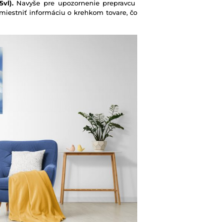
vl).
Navyše pre upozornenie prepravcu
iestniť informáciu o krehkom tovare, čo