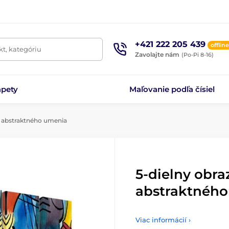
+421 222 205 439
offline
t, kategóriu
Zavolajte nám
(Po-Pi 8-16)
apety
Maľovanie podľa čísiel
ť abstraktného umenia
5-dielny obra
abstraktnéh
Viac informácií ›