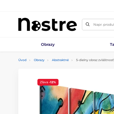
Napr. produk
Obrazy
T
Úvod
Obrazy
Abstraktné
5-dielny obraz zvláštnos
Zľava
-12%