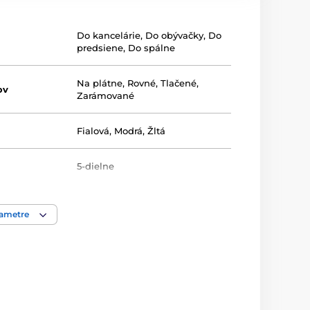
Do kancelárie
,
Do obývačky
,
Do
predsiene
,
Do spálne
Na plátne
,
Rovné
,
Tlačené
,
ov
Zarámované
Fialová
,
Modrá
,
Žltá
5-dielne
rametre