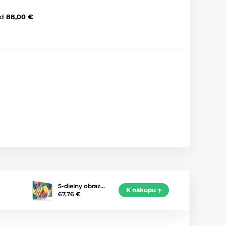
d
88,00 €
5-dielny obraz…
K nákupu
67,76 €