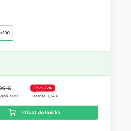
0x100
00 €
Zľava
-12%
odná cena
Ušetríte 9,24 €
Pridať do košíka