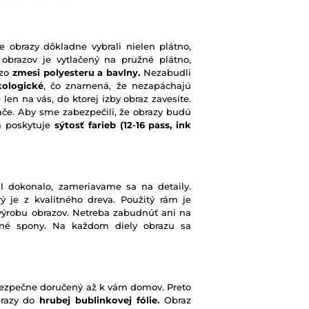
e obrazy dôkladne vybrali nielen plátno,
 obrazov je vytlačený na pružné plátno,
 zo
zmesi polyesteru a bavlny.
Nezabudli
kologické
, čo znamená, že nezapáchajú
 len na vás, do ktorej izby obraz zavesíte.
ače. Aby sme zabezpečili, že obrazy budú
rá poskytuje
sýtosť farieb
(12-16 pass, ink
l dokonalo, zameriavame sa na detaily.
ý je z kvalitného dreva. Použitý rám je
výrobu obrazov. Netreba zabudnúť ani na
ené spony. Na každom diely obrazu sa
e bezpečne doručený až k vám domov. Preto
brazy do
hrubej bublinkovej fólie.
Obraz