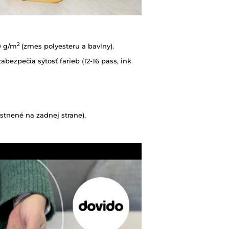
2
0 g/m
(zmes polyesteru a bavlny).
abezpečia sýtosť farieb (12-16 pass, ink
tnené na zadnej strane).