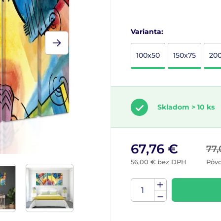
Varianta:
100x50
150x75
20
Skladom > 10 ks
67,76 €
77,
56,00 € bez DPH
Pôv