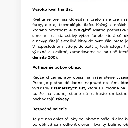
Vysoko kvalitná tlač
Kvalita je pre nás dôležitá a preto sme pre naš
farby, ale aj technológiu tlače. Každý z našich
2
ktorého hmotnosť je
370 g/m
. Plátno pozostáva
sme ani na starostlivý výber farieb, ktoré sú
e
a nevypúšťajú škodlivé látky do ovzdušia, preto je
V neposlednom rade je dôležitá aj technológia tl
výrazné a kvalitné, zameriavame sa na tlač, kto
density 200).
Potlačenie bokov obrazu
Keďže chceme, aby obraz na vašej stene vyzera
Preto je plátno dôkladne napnuté na rám, ktor
vyrábaný z
rámarských líšt
, ktoré sú vhodné na 
to, že na zadnej strane sú nahusto umiestn
nachádzajú
závesy
.
Bezpečné balenie
Je pre nás dôležité, aby bol obraz z našej dieln
po dôkladnom odkontrolovaní kvality balíme o