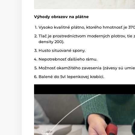
Výhody obrazov na plátne
Vysoko kvalitné plátno, ktorého hmotnosť je 37
Tlač je prostredníctvom moderných plotrov, tie z
density 200).
Husto situované spony.
Nepotrebnosť ďalšieho rámu.
Možnosť okamžitého zavesenia (závesy sú umies
Balené do 5vl lepenkovej krabici.