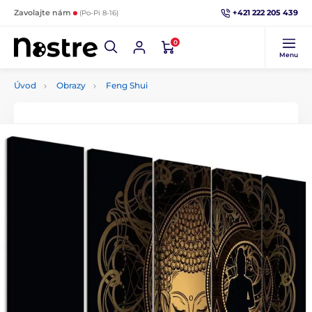
+421 222 205 439
Zavolajte nám
(Po-Pi 8-16)
0
Menu
Úvod
Obrazy
Feng Shui