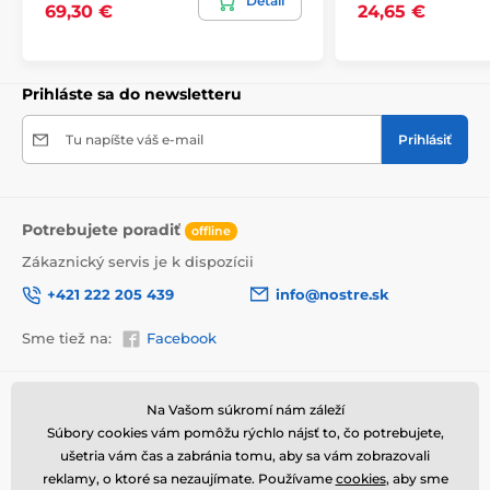
Detail
69,30 €
24,65 €
bezpečne doručený až k vám domov. Preto po
dôkladnom odkontrolovaní kvality balíme obrazy do
hrubej bublinkovej fólie.
Obraz vám je doručený
v odolnej
lepenkovej krabici (5vl).
Navyše pre
Prihláste sa do newsletteru
upozornenie prepravcu o krehkom produkte,
nezabudneme na krabicu umiestniť informáciu
o krehkom tovare, čo znižuje mieru poškodenia počas
Tu napíšte váš e-mail
Prihlásiť
prepravy.
Potrebujete poradiť
offline
Zákaznický servis je k dispozícii
+421 222 205 439
info@nostre.sk
Sme tiež na:
Facebook
Informácie o nákupe
Užitočné informácie
Na Vašom súkromí nám záleží
Súbory cookies vám pomôžu rýchlo nájsť to, čo potrebujete,
Obchodné a reklamačné
Často kladené otázky
podmienky
ušetria vám čas a zabránia tomu, aby sa vám zobrazovali
Magazín
Výhody obrazov na plátne
reklamy, o ktoré sa nezaujímate. Používame
cookies
, aby sme
Ochrana osobných údajov