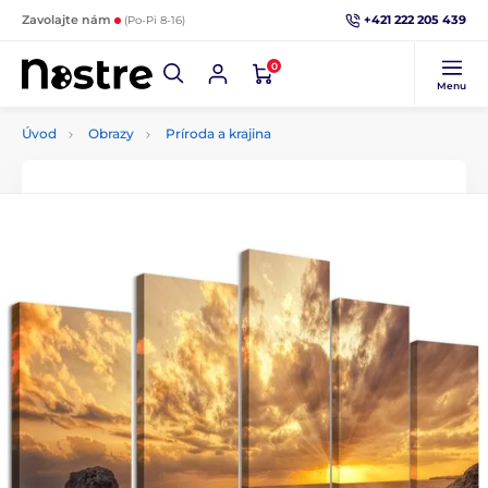
+421 222 205 439
Zavolajte nám
(Po-Pi 8-16)
0
Menu
Úvod
Obrazy
Príroda a krajina