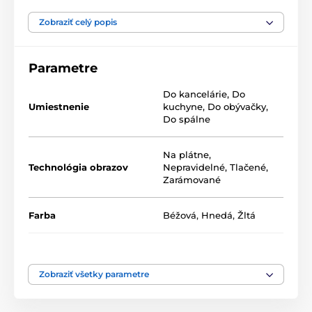
Naše 5-dielne obrazy ponúkame v dvoch rozmeroch
(v cm):
Zobraziť celý popis
100 x 50 -
pozostáva z dielov: 20x30 | 20x40 | 20x50 |
20x40 | 20x30
Parametre
200 x 100 -
pozostáva z dielov: 40x60 | 40x80 | 40x100
Do kancelárie
,
Do
| 40x80 | 40x60
Umiestnenie
kuchyne
,
Do obývačky
,
Do spálne
Na plátne
,
Technológia obrazov
Nepravidelné
,
Tlačené
,
Zarámované
Farba
Béžová
,
Hnedá
,
Žltá
Počet dielov
5-dielne
Vysoko kvalitná tlač
Zobraziť všetky parametre
Kvalita je pre nás dôležitá a preto sme pre naše obrazy
dôkladne vybrali nielen plátno, farby, ale aj
technológiu tlače. Každý z našich obrazov je vytlačený