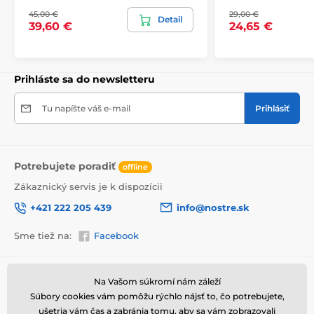
bezpečne doručený až k vám domov. Preto po
45,00 €
29,00 €
dôkladnom odkontrolovaní kvality balíme obrazy do
Detail
39,60 €
24,65 €
hrubej bublinkovej fólie.
Obraz vám je doručený
v odolnej
lepenkovej krabici (5vl).
Navyše pre
upozornenie prepravcu o krehkom produkte,
nezabudneme na krabicu umiestniť informáciu
Prihláste sa do newsletteru
o krehkom tovare, čo znižuje mieru poškodenia počas
prepravy.
Tu napíšte váš e-mail
Prihlásiť
Potrebujete poradiť
offline
Zákaznický servis je k dispozícii
+421 222 205 439
info@nostre.sk
Sme tiež na:
Facebook
Informácie o nákupe
Užitočné informácie
Na Vašom súkromí nám záleží
Výhody obrazov na plátne
Súbory cookies vám pomôžu rýchlo nájsť to, čo potrebujete,
Obchodné a reklamačné
Často kladené otázky
podmienky
ušetria vám čas a zabránia tomu, aby sa vám zobrazovali