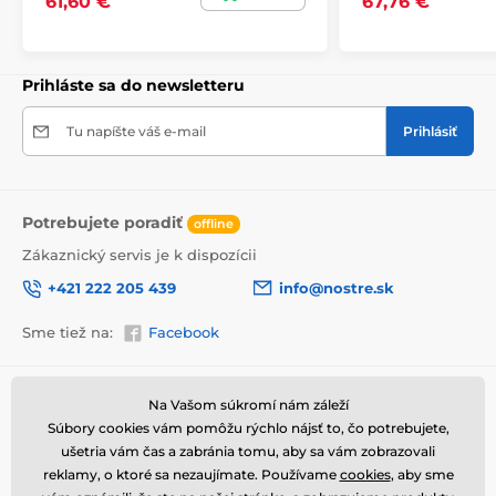
61,60 €
67,76 €
bezpečne doručený až k vám domov. Preto po
dôkladnom odkontrolovaní kvality balíme obrazy do
hrubej bublinkovej fólie.
Obraz vám je doručený
v odolnej
lepenkovej krabici (5vl).
Navyše pre
Prihláste sa do newsletteru
upozornenie prepravcu o krehkom produkte,
nezabudneme na krabicu umiestniť informáciu
Tu napíšte váš e-mail
Prihlásiť
o krehkom tovare, čo znižuje mieru poškodenia počas
prepravy.
Potrebujete poradiť
offline
Zákaznický servis je k dispozícii
+421 222 205 439
info@nostre.sk
Sme tiež na:
Facebook
Informácie o nákupe
Užitočné informácie
Na Vašom súkromí nám záleží
Súbory cookies vám pomôžu rýchlo nájsť to, čo potrebujete,
Obchodné a reklamačné
Často kladené otázky
podmienky
ušetria vám čas a zabránia tomu, aby sa vám zobrazovali
Magazín
reklamy, o ktoré sa nezaujímate. Používame
cookies
, aby sme
Ochrana osobných údajov
Výhody obrazov na plátne
Kontakty