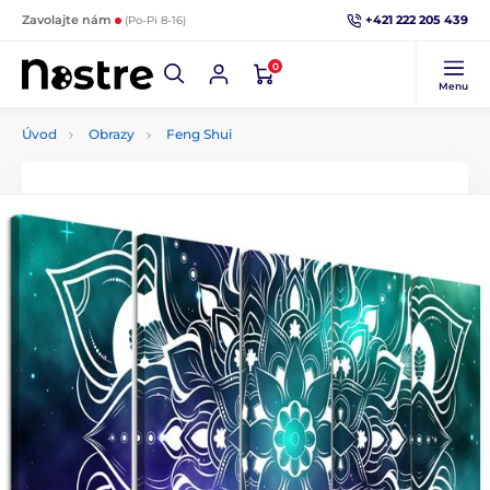
+421 222 205 439
Zavolajte nám
(Po-Pi 8-16)
0
Menu
Úvod
Obrazy
Feng Shui