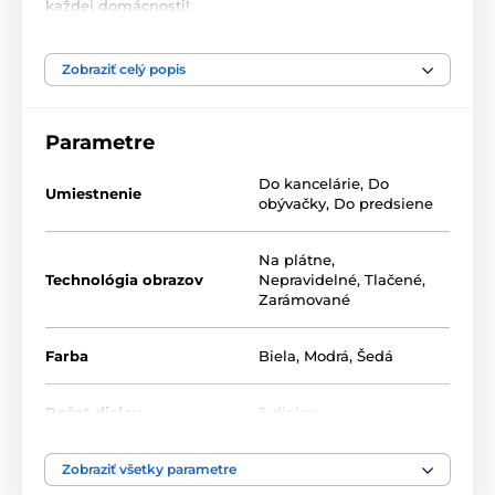
každej domácnosti!
Naše 5-dielne obrazy ponúkame v dvoch rozmeroch
(v cm):
Zobraziť celý popis
100 x 50 -
pozostáva z dielov: 20x30 | 20x40 | 20x50 |
20x40 | 20x30
Parametre
200 x 100 -
pozostáva z dielov: 40x60 | 40x80 | 40x100
Do kancelárie
,
Do
| 40x80 | 40x60
Umiestnenie
obývačky
,
Do predsiene
Na plátne
,
Technológia obrazov
Nepravidelné
,
Tlačené
,
Zarámované
Farba
Biela
,
Modrá
,
Šedá
Počet dielov
5-dielne
Vysoko kvalitná tlač
Zobraziť všetky parametre
Kvalita je pre nás dôležitá a preto sme pre naše obrazy