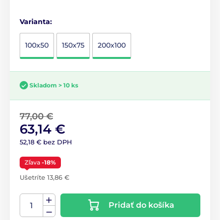
Varianta:
100x50
150x75
200x100
Skladom > 10 ks
77,00 €
63,14 €
52,18 € bez DPH
Zľava
-18%
Ušetríte 13,86 €
Pridať do košíka