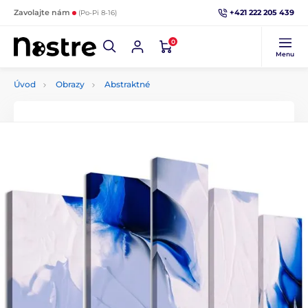
+421 222 205 439
Zavolajte nám
(Po-Pi 8-16)
0
Menu
Úvod
Obrazy
Abstraktné