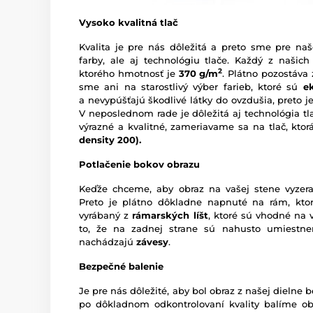
Vysoko kvalitná tlač
Kvalita je pre nás dôležitá a preto sme pre naš
farby, ale aj technológiu tlače. Každý z našich
2
ktorého hmotnosť je
370 g/m
. Plátno pozostáva
sme ani na starostlivý výber farieb, ktoré sú
e
a nevypúšťajú škodlivé látky do ovzdušia, preto je
V neposlednom rade je dôležitá aj technológia tl
výrazné a kvalitné, zameriavame sa na tlač, kto
density 200).
Potlačenie bokov obrazu
Keďže chceme, aby obraz na vašej stene vyzera
Preto je plátno dôkladne napnuté na rám, ktor
vyrábaný z
rámarských líšt
, ktoré sú vhodné na 
to, že na zadnej strane sú nahusto umiestn
nachádzajú
závesy
.
Bezpečné balenie
Je pre nás dôležité, aby bol obraz z našej dieln
po dôkladnom odkontrolovaní kvality balíme o