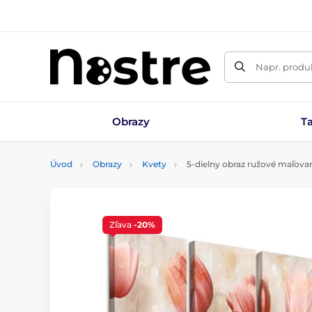
Napr. produk
Obrazy
T
Úvod
Obrazy
Kvety
5-dielny obraz ružové maľovan
Zľava
-20%