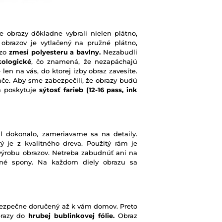
e obrazy dôkladne vybrali nielen plátno,
 obrazov je vytlačený na pružné plátno,
 zo
zmesi polyesteru a bavlny.
Nezabudli
kologické
, čo znamená, že nezapáchajú
 len na vás, do ktorej izby obraz zavesíte.
ače. Aby sme zabezpečili, že obrazy budú
rá poskytuje
sýtosť farieb
(12-16 pass, ink
l dokonalo, zameriavame sa na detaily.
ý je z kvalitného dreva. Použitý rám je
výrobu obrazov. Netreba zabudnúť ani na
ené spony. Na každom diely obrazu sa
e bezpečne doručený až k vám domov. Preto
brazy do
hrubej bublinkovej fólie.
Obraz