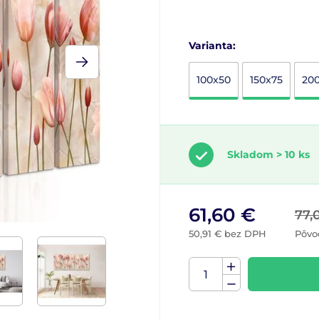
Varianta:
100x50
150x75
20
Skladom > 10 ks
61,60 €
77,
50,91 € bez DPH
Pôvo