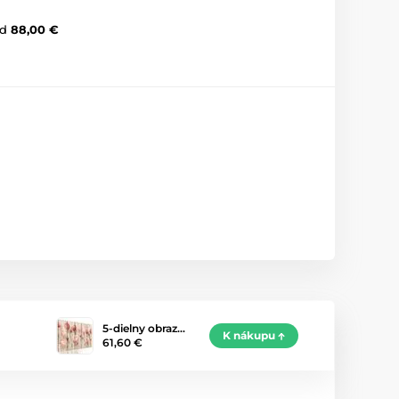
d
88,00 €
5-dielny obraz…
K nákupu
61,60 €