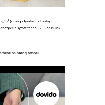
2
0 g/m
(zmes polyesteru a bavlny).
abezpečia sýtosť farieb (12-16 pass, ink
tnené na zadnej strane).