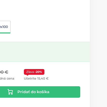
0x100
00 €
Zľava
-20%
dná cena
Ušetríte 15,40 €
Pridať do košíka