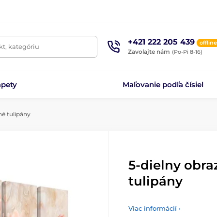
+421 222 205 439
offline
t, kategóriu
Zavolajte nám
(Po-Pi 8-16)
apety
Maľovanie podľa čísiel
é tulipány
5-dielny obr
tulipány
Viac informácií ›