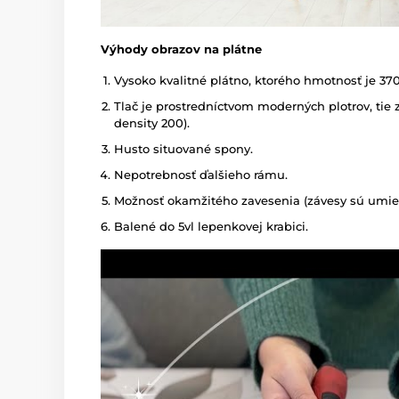
Výhody obrazov na plátne
Vysoko kvalitné plátno, ktorého hmotnosť je 37
Tlač je prostredníctvom moderných plotrov, tie z
density 200).
Husto situované spony.
Nepotrebnosť ďalšieho rámu.
Možnosť okamžitého zavesenia (závesy sú umies
Balené do 5vl lepenkovej krabici.