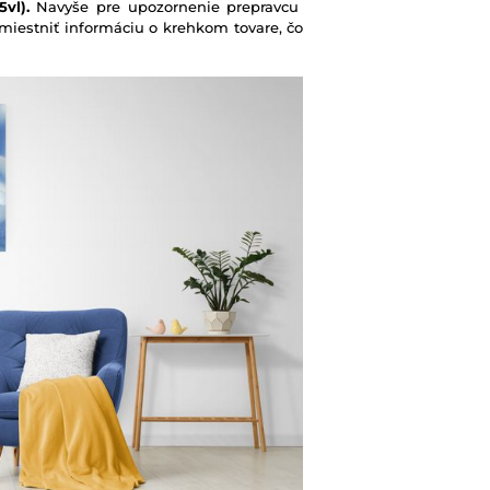
vl).
Navyše pre upozornenie prepravcu
iestniť informáciu o krehkom tovare, čo