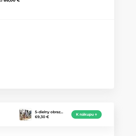
5-dielny obraz…
K nákupu
69,30 €