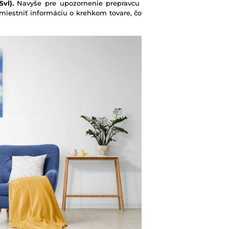
vl).
Navyše pre upozornenie prepravcu
iestniť informáciu o krehkom tovare, čo