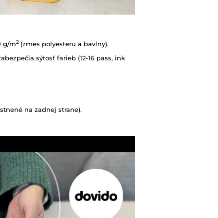
2
0 g/m
(zmes polyesteru a bavlny).
abezpečia sýtosť farieb (12-16 pass, ink
tnené na zadnej strane).