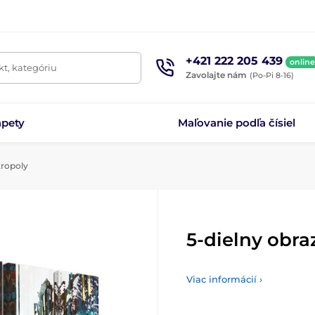
+421 222 205 439
online
t, kategóriu
Zavolajte nám
(Po-Pi 8-16)
apety
Maľovanie podľa čísiel
tropoly
5-dielny obra
Viac informácií ›