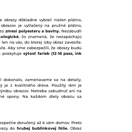
e obrazy dôkladne vybrali nielen plátno,
 obrazov je vytlačený na pružné plátno,
 zo
zmesi polyesteru a bavlny.
Nezabudli
kologické
, čo znamená, že nezapáchajú
 len na vás, do ktorej izby obraz zavesíte.
ače. Aby sme zabezpečili, že obrazy budú
rá poskytuje
sýtosť farieb
(12-16 pass, ink
l dokonalo, zameriavame sa na detaily.
ý je z kvalitného dreva. Použitý rám je
výrobu obrazov. Netreba zabudnúť ani na
ené spony. Na každom diely obrazu sa
e bezpečne doručený až k vám domov. Preto
brazy do
hrubej bublinkovej fólie.
Obraz