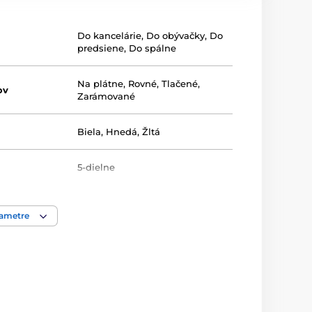
Do kancelárie
,
Do obývačky
,
Do
predsiene
,
Do spálne
Na plátne
,
Rovné
,
Tlačené
,
ov
Zarámované
Biela
,
Hnedá
,
Žltá
5-dielne
rametre