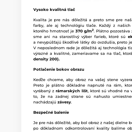
Vysoko kvalitná tlač
Kvalita je pre nás dôležitá a preto sme pre naš
farby, ale aj technológiu tlače. Každý z našich
2
ktorého hmotnosť je
370 g/m
. Plátno pozostáva
sme ani na starostlivý výber farieb, ktoré sú
e
a nevypúšťajú škodlivé látky do ovzdušia, preto je
V neposlednom rade je dôležitá aj technológia tl
výrazné a kvalitné, zameriavame sa na tlač, kto
density 200).
Potlačenie bokov obrazu
Keďže chceme, aby obraz na vašej stene vyzera
Preto je plátno dôkladne napnuté na rám, ktor
vyrábaný z
rámarských líšt
, ktoré sú vhodné na 
to, že na zadnej strane sú nahusto umiestn
nachádzajú
závesy
.
Bezpečné balenie
Je pre nás dôležité, aby bol obraz z našej dieln
po dôkladnom odkontrolovaní kvality balíme o