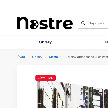
Napr. produk
Obrazy
T
Úvod
Obrazy
Mestá
5-dielny obraz rušná ulica me
Zľava
-10%