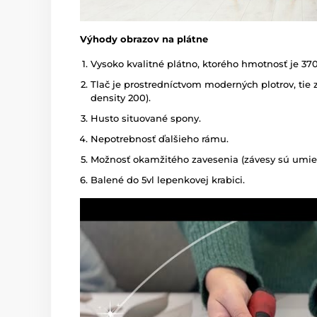
Výhody obrazov na plátne
Vysoko kvalitné plátno, ktorého hmotnosť je 37
Tlač je prostredníctvom moderných plotrov, tie z
density 200).
Husto situované spony.
Nepotrebnosť ďalšieho rámu.
Možnosť okamžitého zavesenia (závesy sú umies
Balené do 5vl lepenkovej krabici.