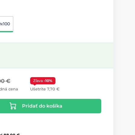
0x100
00 €
Zľava
-10%
dná cena
Ušetríte 7,70 €
Pridať do košíka
d
88,00 €