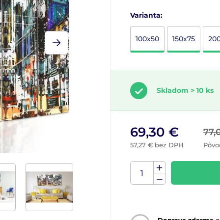
Varianta:
100x50
150x75
20
Skladom > 10 ks
69,30 €
77,
57,27 € bez DPH
Pôvo
Doprava zdarma
o