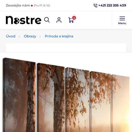
+421 222 205 439
Zavolajte nám
(Po-Pi 8-16)
0
Menu
Úvod
Obrazy
Príroda a krajina