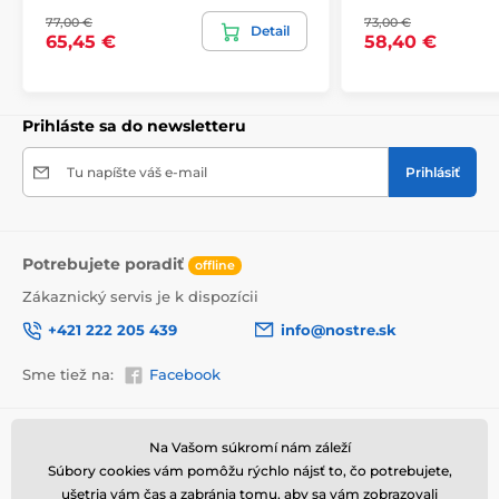
bezpečne doručený až k vám domov. Preto po
77,00 €
73,00 €
Detail
dôkladnom odkontrolovaní kvality balíme obrazy do
65,45 €
58,40 €
hrubej bublinkovej fólie.
Obraz vám je doručený
v odolnej
lepenkovej krabici (5vl).
Navyše pre
upozornenie prepravcu o krehkom produkte,
nezabudneme na krabicu umiestniť informáciu
Prihláste sa do newsletteru
o krehkom tovare, čo znižuje mieru poškodenia počas
prepravy.
Tu napíšte váš e-mail
Prihlásiť
Potrebujete poradiť
offline
Zákaznický servis je k dispozícii
+421 222 205 439
info@nostre.sk
Sme tiež na:
Facebook
Informácie o nákupe
Užitočné informácie
Na Vašom súkromí nám záleží
Súbory cookies vám pomôžu rýchlo nájsť to, čo potrebujete,
Obchodné a reklamačné
Často kladené otázky
Výhody obrazov na plátne
podmienky
ušetria vám čas a zabránia tomu, aby sa vám zobrazovali