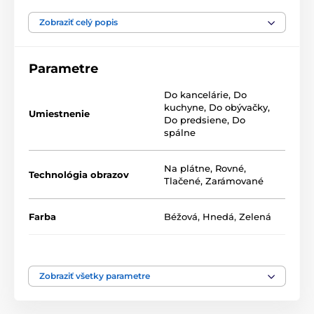
Naše 5-dielne obrazy ponúkame v dvoch rozmeroch
(v cm):
Zobraziť celý popis
100 x 50 -
pozostáva z dielov: 20x50 | 20x50 | 20x50 |
20x50 | 20x50
Parametre
200 x 100 -
pozostáva z dielov: 40x100 | 40x100 |
Do kancelárie
,
Do
40x100 | 40x100 | 40x100
kuchyne
,
Do obývačky
,
Umiestnenie
Do predsiene
,
Do
spálne
Na plátne
,
Rovné
,
Technológia obrazov
Tlačené
,
Zarámované
Farba
Béžová
,
Hnedá
,
Zelená
Počet dielov
5-dielne
Vysoko kvalitná tlač
Zobraziť všetky parametre
Kvalita je pre nás dôležitá a preto sme pre naše obrazy
dôkladne vybrali nielen plátno, farby, ale aj
technológiu tlače. Každý z našich obrazov je vytlačený