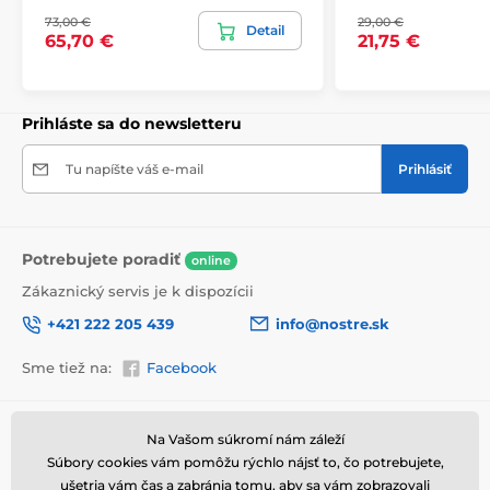
bezpečne doručený až k vám domov. Preto po
73,00 €
29,00 €
dôkladnom odkontrolovaní kvality balíme obrazy do
Detail
65,70 €
21,75 €
hrubej bublinkovej fólie.
Obraz vám je doručený
v odolnej
lepenkovej krabici (5vl).
Navyše pre
upozornenie prepravcu o krehkom produkte,
nezabudneme na krabicu umiestniť informáciu
Prihláste sa do newsletteru
o krehkom tovare, čo znižuje mieru poškodenia počas
prepravy.
Tu napíšte váš e-mail
Prihlásiť
Potrebujete poradiť
online
Zákaznický servis je k dispozícii
+421 222 205 439
info@nostre.sk
Sme tiež na:
Facebook
Informácie o nákupe
Užitočné informácie
Na Vašom súkromí nám záleží
Výhody obrazov na plátne
Súbory cookies vám pomôžu rýchlo nájsť to, čo potrebujete,
Obchodné a reklamačné
Často kladené otázky
podmienky
ušetria vám čas a zabránia tomu, aby sa vám zobrazovali