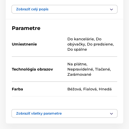
Naše 5-dielne obrazy ponúkame v dvoch rozmeroch
(v cm):
Zobraziť celý popis
100 x 50 -
pozostáva z dielov: 20x30 | 20x40 | 20x50 |
20x40 | 20x30
Parametre
200 x 100 -
pozostáva z dielov: 40x60 | 40x80 | 40x100
Do kancelárie
,
Do
| 40x80 | 40x60
Umiestnenie
obývačky
,
Do predsiene
,
Do spálne
Na plátne
,
Technológia obrazov
Nepravidelné
,
Tlačené
,
Zarámované
Farba
Béžová
,
Fialová
,
Hnedá
Počet dielov
5-dielne
Vysoko kvalitná tlač
Zobraziť všetky parametre
Kvalita je pre nás dôležitá a preto sme pre naše obrazy
dôkladne vybrali nielen plátno, farby, ale aj
technológiu tlače. Každý z našich obrazov je vytlačený