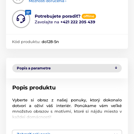
Možnosti doručenia ›
Potrebujete poradiť?
offline
Zavolajte na
+421 222 205 439
Kód produktu:
do128-5n
Popis a parametre
Popis produktu
Vyberte si obraz z našej ponuky, ktorý dokonalo
dotvorí a oživí váš interiér. Ponúkame vám veľké
množstvo obrazov s motívmi, ktoré si nájdu miesto v
každej domácnosti!
Naše 5-dielne obrazy ponúkame v dvoch rozmeroch
(v cm):