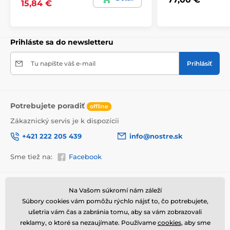
15,84 €
hrubej bublinkovej fólie.
Obraz vám je doručený
v odolnej
lepenkovej krabici (5vl).
Navyše pre
upozornenie prepravcu o krehkom produkte,
nezabudneme na krabicu umiestniť informáciu
Prihláste sa do newsletteru
o krehkom tovare, čo znižuje mieru poškodenia počas
prepravy.
Tu napíšte váš e-mail
Prihlásiť
Potrebujete poradiť
offline
Zákaznický servis je k dispozícii
+421 222 205 439
info@nostre.sk
Sme tiež na:
Facebook
Informácie o nákupe
Užitočné informácie
Na Vašom súkromí nám záleží
Súbory cookies vám pomôžu rýchlo nájsť to, čo potrebujete,
Obchodné a reklamačné
Často kladené otázky
Výhody obrazov na plátne
podmienky
ušetria vám čas a zabránia tomu, aby sa vám zobrazovali
Magazín
reklamy, o ktoré sa nezaujímate. Používame
cookies
, aby sme
Ochrana osobných údajov
Vysoko kvalitné plátno, ktorého hmotnosť je 370