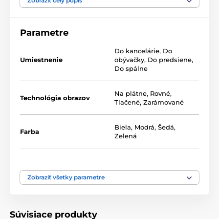
Zobraziť celý popis
100 x 50 -
pozostáva z dielov: 20x50 | 20x50 | 20x50 |
20x50 | 20x50
Parametre
200 x 100 -
pozostáva z dielov: 40x100 | 40x100 |
Do kancelárie
,
Do
40x100 | 40x100 | 40x100
Umiestnenie
obývačky
,
Do predsiene
,
Do spálne
Na plátne
,
Rovné
,
Technológia obrazov
Tlačené
,
Zarámované
Biela
,
Modrá
,
Šedá
,
Farba
Zelená
Počet dielov
5-dielne
Vysoko kvalitná tlač
Zobraziť všetky parametre
Kvalita je pre nás dôležitá a preto sme pre naše obrazy
dôkladne vybrali nielen plátno, farby, ale aj
technológiu tlače. Každý z našich obrazov je vytlačený
2
na pružné plátno, ktorého hmotnosť je
370 g/m
.
Súvisiace produkty