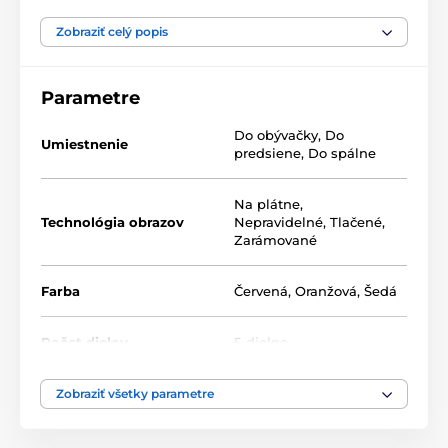
Naše 5-dielne obrazy ponúkame v dvoch rozmeroch
(v cm):
Zobraziť celý popis
100 x 50 -
pozostáva z dielov: 20x30 | 20x40 | 20x50 |
20x40 | 20x30
Parametre
200 x 100 -
pozostáva z dielov: 40x60 | 40x80 | 40x100
Do obývačky
,
Do
| 40x80 | 40x60
Umiestnenie
predsiene
,
Do spálne
Na plátne
,
Technológia obrazov
Nepravidelné
,
Tlačené
,
Zarámované
Farba
Červená
,
Oranžová
,
Šedá
Počet dielov
5-dielne
Vysoko kvalitná tlač
Zobraziť všetky parametre
Kvalita je pre nás dôležitá a preto sme pre naše obrazy
dôkladne vybrali nielen plátno, farby, ale aj
technológiu tlače. Každý z našich obrazov je vytlačený