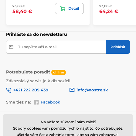
bezpečne doručený až k vám domov. Preto po
73,00 €
73,00 €
dôkladnom odkontrolovaní kvality balíme obrazy do
Detail
58,40 €
64,24 €
hrubej bublinkovej fólie.
Obraz vám je doručený
v odolnej
lepenkovej krabici (5vl).
Navyše pre
upozornenie prepravcu o krehkom produkte,
nezabudneme na krabicu umiestniť informáciu
Prihláste sa do newsletteru
o krehkom tovare, čo znižuje mieru poškodenia počas
prepravy.
Tu napíšte váš e-mail
Prihlásiť
Potrebujete poradiť
offline
Zákaznický servis je k dispozícii
+421 222 205 439
info@nostre.sk
Sme tiež na:
Facebook
Informácie o nákupe
Užitočné informácie
Na Vašom súkromí nám záleží
Výhody obrazov na plátne
Súbory cookies vám pomôžu rýchlo nájsť to, čo potrebujete,
Obchodné a reklamačné
Často kladené otázky
podmienky
ušetria vám čas a zabránia tomu, aby sa vám zobrazovali