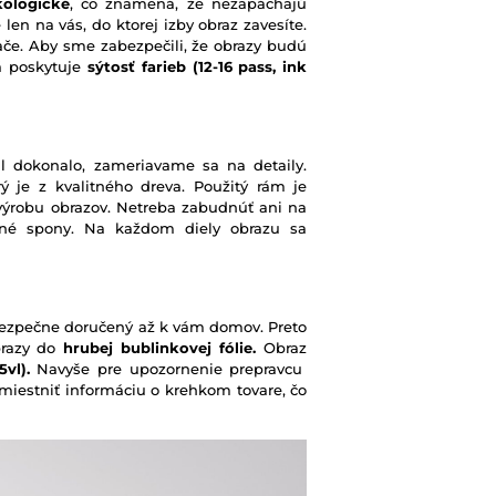
kologické
, čo znamená, že nezapáchajú
 len na vás, do ktorej izby obraz zavesíte.
ače. Aby sme zabezpečili, že obrazy budú
rá poskytuje
sýtosť farieb
(12-16 pass, ink
l dokonalo, zameriavame sa na detaily.
ý je z kvalitného dreva. Použitý rám je
výrobu obrazov. Netreba zabudnúť ani na
ené spony. Na každom diely obrazu sa
e bezpečne doručený až k vám domov. Preto
brazy do
hrubej bublinkovej fólie.
Obraz
vl).
Navyše pre upozornenie prepravcu
iestniť informáciu o krehkom tovare, čo