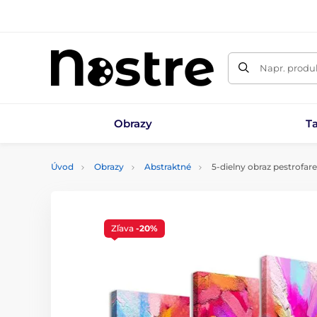
Napr. produk
Obrazy
T
Úvod
Obrazy
Abstraktné
5-dielny obraz pestrofar
Zľava
-20%