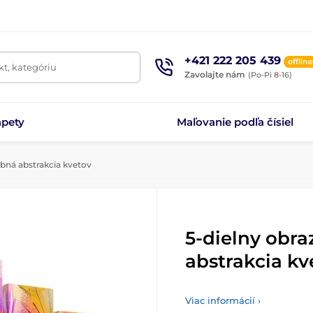
+421 222 205 439
offline
t, kategóriu
Zavolajte nám
(Po-Pi 8-16)
apety
Maľovanie podľa čísiel
ebná abstrakcia kvetov
5-dielny obra
abstrakcia kv
Viac informácií ›