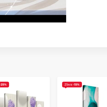
-25%
Zľava
-15%