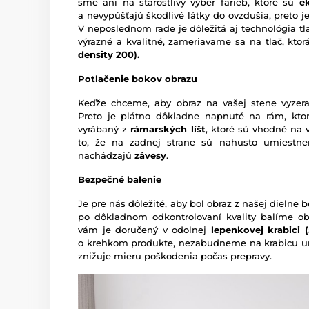
sme ani na starostlivý výber farieb, ktoré sú
e
a nevypúšťajú škodlivé látky do ovzdušia, preto je
V neposlednom rade je dôležitá aj technológia tl
výrazné a kvalitné, zameriavame sa na tlač, kto
density 200).
Potlačenie bokov obrazu
Keďže chceme, aby obraz na vašej stene vyzera
Preto je plátno dôkladne napnuté na rám, ktor
vyrábaný z
rámarských líšt
, ktoré sú vhodné na 
to, že na zadnej strane sú nahusto umiestn
nachádzajú
závesy
.
Bezpečné balenie
Je pre nás dôležité, aby bol obraz z našej dieln
po dôkladnom odkontrolovaní kvality balíme o
vám je doručený v odolnej
lepenkovej krabici (5
o krehkom produkte, nezabudneme na krabicu um
znižuje mieru poškodenia počas prepravy.