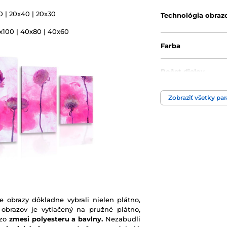
0 | 20x40 | 20x30
Technológia obraz
0x100 | 40x80 | 40x60
Farba
Počet dielov
Zobraziť všetky pa
e obrazy dôkladne vybrali nielen plátno,
 obrazov je vytlačený na pružné plátno,
 zo
zmesi polyesteru a bavlny.
Nezabudli