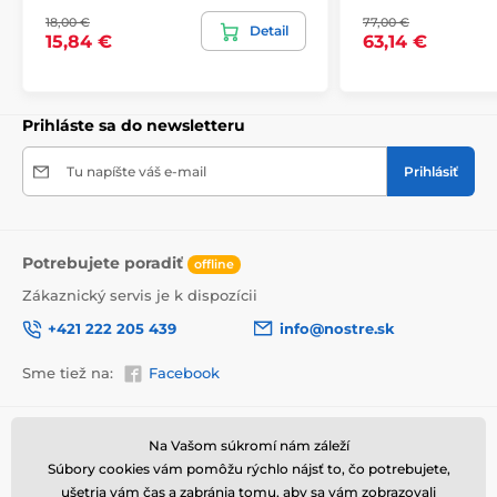
bezpečne doručený až k vám domov. Preto po
18,00 €
77,00 €
dôkladnom odkontrolovaní kvality balíme obrazy do
Detail
15,84 €
63,14 €
hrubej bublinkovej fólie.
Obraz vám je doručený
v odolnej
lepenkovej krabici (5vl).
Navyše pre
upozornenie prepravcu o krehkom produkte,
nezabudneme na krabicu umiestniť informáciu
Prihláste sa do newsletteru
o krehkom tovare, čo znižuje mieru poškodenia počas
prepravy.
Tu napíšte váš e-mail
Prihlásiť
Potrebujete poradiť
offline
Zákaznický servis je k dispozícii
+421 222 205 439
info@nostre.sk
Sme tiež na:
Facebook
Informácie o nákupe
Užitočné informácie
Na Vašom súkromí nám záleží
Výhody obrazov na plátne
Súbory cookies vám pomôžu rýchlo nájsť to, čo potrebujete,
Obchodné a reklamačné
Často kladené otázky
podmienky
ušetria vám čas a zabránia tomu, aby sa vám zobrazovali