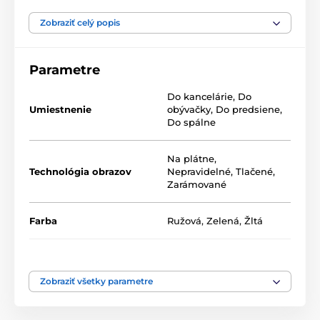
Naše 5-dielne obrazy ponúkame v dvoch rozmeroch
(v cm):
Zobraziť celý popis
100 x 50 -
pozostáva z dielov: 20x30 | 20x40 | 20x50 |
20x40 | 20x30
Parametre
200 x 100 -
pozostáva z dielov: 40x60 | 40x80 | 40x100
Do kancelárie
,
Do
| 40x80 | 40x60
Umiestnenie
obývačky
,
Do predsiene
,
Do spálne
Na plátne
,
Technológia obrazov
Nepravidelné
,
Tlačené
,
Zarámované
Farba
Ružová
,
Zelená
,
Žltá
Počet dielov
5-dielne
Vysoko kvalitná tlač
Zobraziť všetky parametre
Kvalita je pre nás dôležitá a preto sme pre naše obrazy
dôkladne vybrali nielen plátno, farby, ale aj
technológiu tlače. Každý z našich obrazov je vytlačený