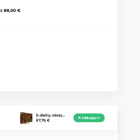
d
88,00 €
5-dielny obraz…
K nákupu
67,76 €