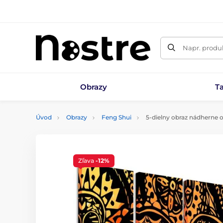
Napr. produk
Obrazy
T
Úvod
Obrazy
Feng Shui
5-dielny obraz nádherne 
Zľava
-12%