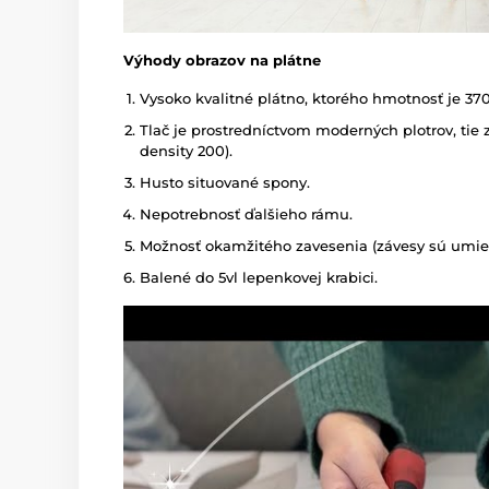
Výhody obrazov na plátne
Vysoko kvalitné plátno, ktorého hmotnosť je 37
Tlač je prostredníctvom moderných plotrov, tie z
density 200).
Husto situované spony.
Nepotrebnosť ďalšieho rámu.
Možnosť okamžitého zavesenia (závesy sú umies
Balené do 5vl lepenkovej krabici.