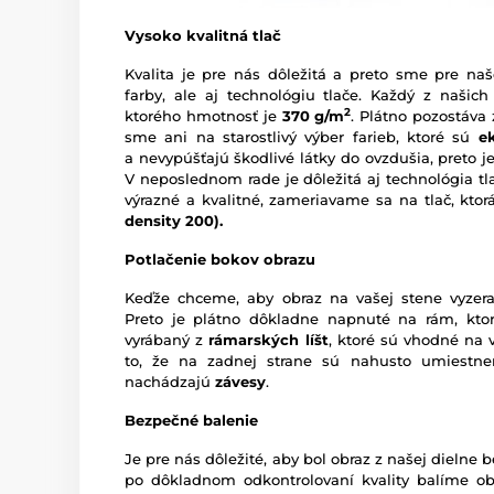
Vysoko kvalitná tlač
Kvalita je pre nás dôležitá a preto sme pre naš
farby, ale aj technológiu tlače. Každý z našich
2
ktorého hmotnosť je
370 g/m
. Plátno pozostáva
sme ani na starostlivý výber farieb, ktoré sú
e
a nevypúšťajú škodlivé látky do ovzdušia, preto je
V neposlednom rade je dôležitá aj technológia tl
výrazné a kvalitné, zameriavame sa na tlač, kto
density 200).
Potlačenie bokov obrazu
Keďže chceme, aby obraz na vašej stene vyzera
Preto je plátno dôkladne napnuté na rám, ktor
vyrábaný z
rámarských líšt
, ktoré sú vhodné na 
to, že na zadnej strane sú nahusto umiestn
nachádzajú
závesy
.
Bezpečné balenie
Je pre nás dôležité, aby bol obraz z našej dieln
po dôkladnom odkontrolovaní kvality balíme o