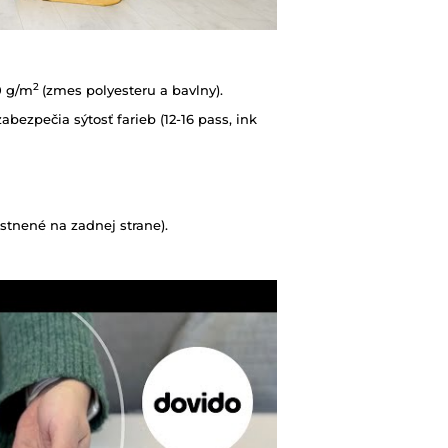
2
0 g/m
(zmes polyesteru a bavlny).
abezpečia sýtosť farieb (12-16 pass, ink
tnené na zadnej strane).