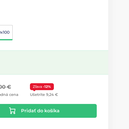
0x100
00 €
Zľava
-12%
odná cena
Ušetríte 9,24 €
Pridať do košíka