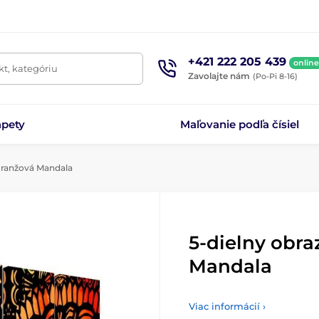
+421 222 205 439
online
t, kategóriu
Zavolajte nám
(Po-Pi 8-16)
apety
Maľovanie podľa čísiel
oranžová Mandala
5-dielny obr
Mandala
Viac informácií ›