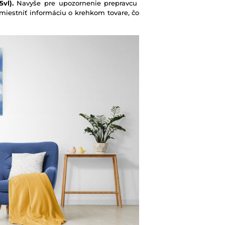
vl).
Navyše pre upozornenie prepravcu
iestniť informáciu o krehkom tovare, čo