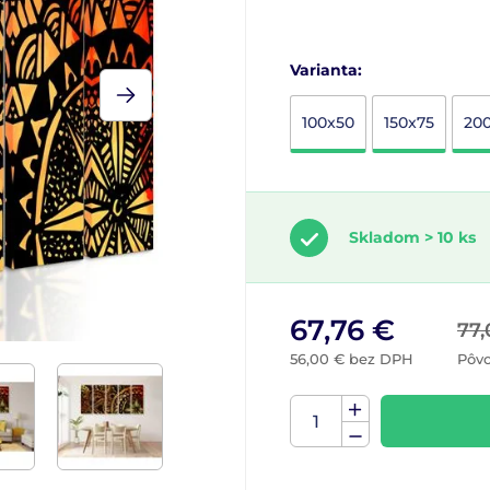
Varianta:
100x50
150x75
20
Skladom > 10 ks
67,76 €
77,
56,00 € bez DPH
Pôv