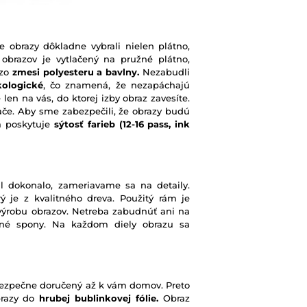
e obrazy dôkladne vybrali nielen plátno,
 obrazov je vytlačený na pružné plátno,
 zo
zmesi polyesteru a bavlny.
Nezabudli
kologické
, čo znamená, že nezapáchajú
 len na vás, do ktorej izby obraz zavesíte.
ače. Aby sme zabezpečili, že obrazy budú
rá poskytuje
sýtosť farieb
(12-16 pass, ink
l dokonalo, zameriavame sa na detaily.
ý je z kvalitného dreva. Použitý rám je
výrobu obrazov. Netreba zabudnúť ani na
ené spony. Na každom diely obrazu sa
e bezpečne doručený až k vám domov. Preto
brazy do
hrubej bublinkovej fólie.
Obraz