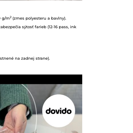
2
0 g/m
(zmes polyesteru a bavlny).
abezpečia sýtosť farieb (12-16 pass, ink
tnené na zadnej strane).