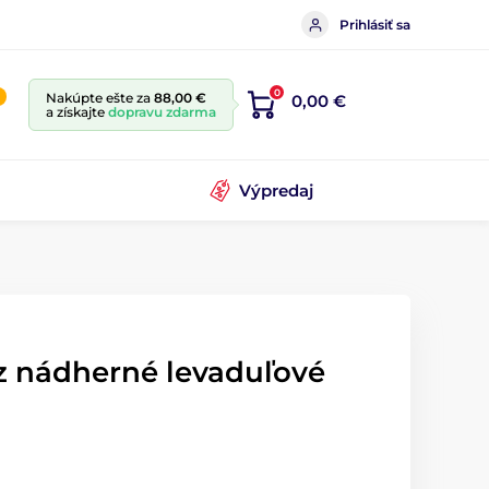
Prihlásiť sa
0
Nakúpte ešte za
88,00 €
0,00 €
a získajte
dopravu zdarma
Výpredaj
az nádherné levaduľové