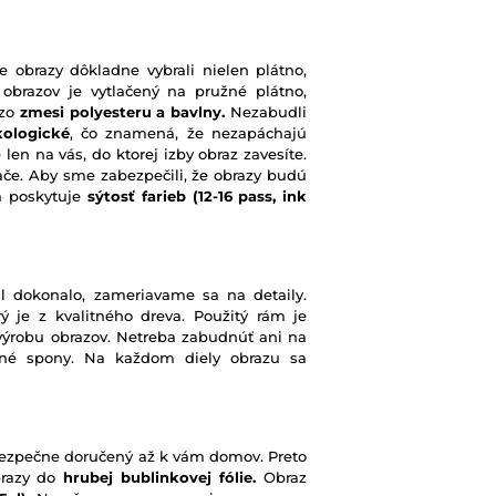
e obrazy dôkladne vybrali nielen plátno,
 obrazov je vytlačený na pružné plátno,
 zo
zmesi polyesteru a bavlny.
Nezabudli
kologické
, čo znamená, že nezapáchajú
 len na vás, do ktorej izby obraz zavesíte.
ače. Aby sme zabezpečili, že obrazy budú
rá poskytuje
sýtosť farieb
(12-16 pass, ink
l dokonalo, zameriavame sa na detaily.
ý je z kvalitného dreva. Použitý rám je
výrobu obrazov. Netreba zabudnúť ani na
ené spony. Na každom diely obrazu sa
e bezpečne doručený až k vám domov. Preto
brazy do
hrubej bublinkovej fólie.
Obraz