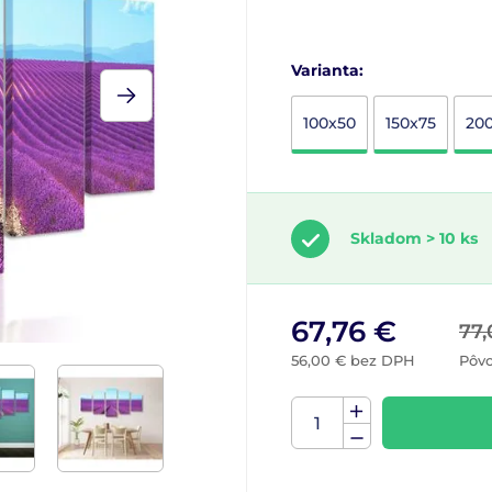
Varianta:
100x50
150x75
20
Skladom > 10 ks
67,76 €
77,
56,00 € bez DPH
Pôv