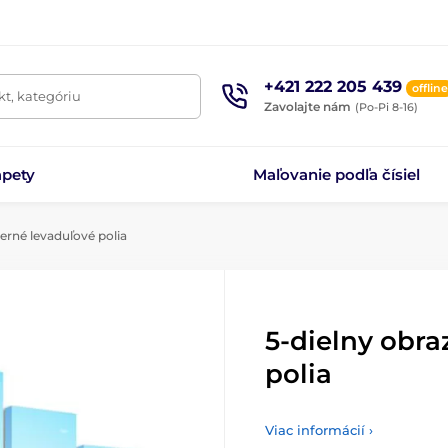
+421 222 205 439
offline
t, kategóriu
Zavolajte nám
(Po-Pi 8-16)
apety
Maľovanie podľa čísiel
erné levaduľové polia
5-dielny obr
polia
Viac informácií ›