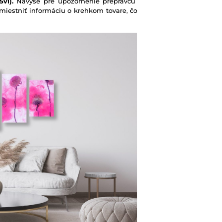
vl).
Navyše pre upozornenie prepravcu
iestniť informáciu o krehkom tovare, čo