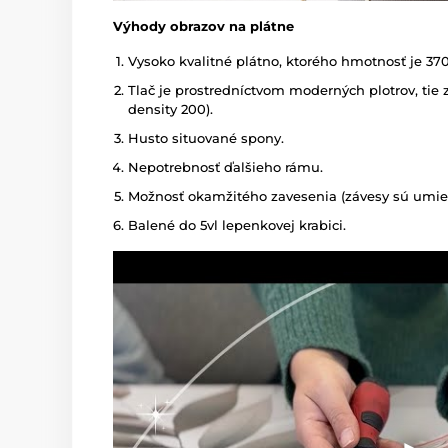
Výhody obrazov na plátne
Vysoko kvalitné plátno, ktorého hmotnosť je 37
Tlač je prostredníctvom moderných plotrov, tie z
density 200).
Husto situované spony.
Nepotrebnosť ďalšieho rámu.
Možnosť okamžitého zavesenia (závesy sú umies
Balené do 5vl lepenkovej krabici.