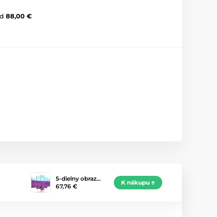
d
88,00 €
5-dielny obraz…
K nákupu
67,76 €