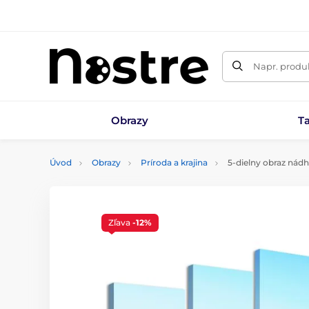
Napr. produk
Obrazy
T
Úvod
Obrazy
Príroda a krajina
5-dielny obraz nádh
Zľava
-12%