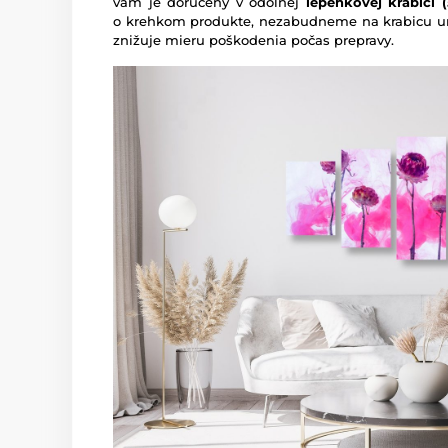
vám je doručený v odolnej
lepenkovej krabici (5
o krehkom produkte, nezabudneme na krabicu um
znižuje mieru poškodenia počas prepravy.