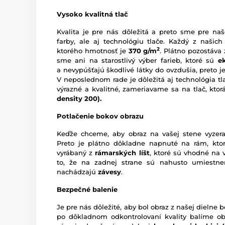
Vysoko kvalitná tlač
Kvalita je pre nás dôležitá a preto sme pre naš
farby, ale aj technológiu tlače. Každý z našich
2
ktorého hmotnosť je
370 g/m
. Plátno pozostáva
sme ani na starostlivý výber farieb, ktoré sú
e
a nevypúšťajú škodlivé látky do ovzdušia, preto je
V neposlednom rade je dôležitá aj technológia tl
výrazné a kvalitné, zameriavame sa na tlač, kto
density 200).
Potlačenie bokov obrazu
Keďže chceme, aby obraz na vašej stene vyzera
Preto je plátno dôkladne napnuté na rám, ktor
vyrábaný z
rámarských líšt
, ktoré sú vhodné na 
to, že na zadnej strane sú nahusto umiestn
nachádzajú
závesy
.
Bezpečné balenie
Je pre nás dôležité, aby bol obraz z našej dieln
po dôkladnom odkontrolovaní kvality balíme o