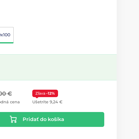
0x100
00 €
Zľava
-12%
odná cena
Ušetríte 9,24 €
Pridať do košíka