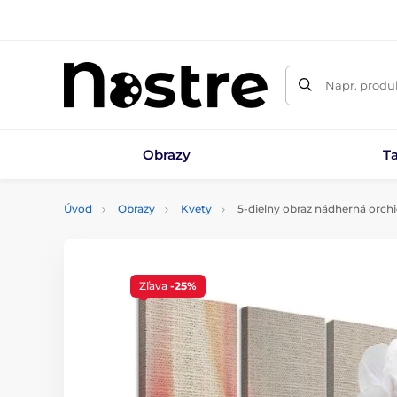
Napr. produk
Obrazy
T
Úvod
Obrazy
Kvety
5-dielny obraz nádherná orch
Zľava
-25%