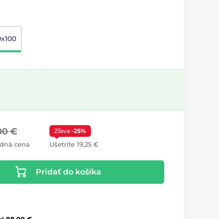
0x100
00 €
Zľava
-25%
dná cena
Ušetríte 19,25 €
Pridať do košíka
d
88,00 €