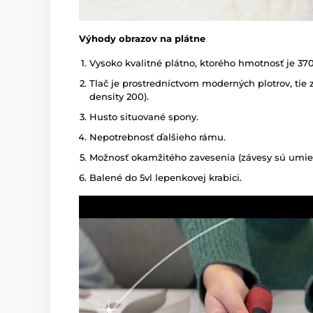
Výhody obrazov na plátne
Vysoko kvalitné plátno, ktorého hmotnosť je 37
Tlač je prostredníctvom moderných plotrov, tie z
density 200).
Husto situované spony.
Nepotrebnosť ďalšieho rámu.
Možnosť okamžitého zavesenia (závesy sú umies
Balené do 5vl lepenkovej krabici.