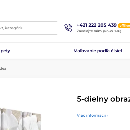
+421 222 205 439
offline
t, kategóriu
Zavolajte nám
(Po-Pi 8-16)
apety
Maľovanie podľa čísiel
idea
5-dielny obr
Viac informácií ›