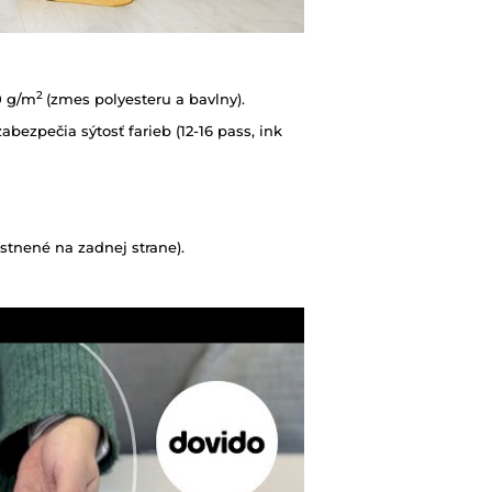
2
0 g/m
(zmes polyesteru a bavlny).
abezpečia sýtosť farieb (12-16 pass, ink
tnené na zadnej strane).