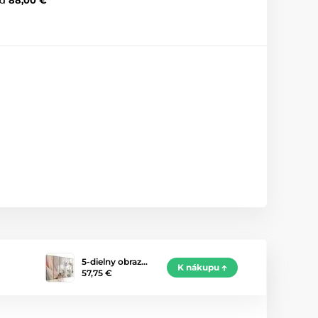
5-dielny obraz…
K nákupu
57,75 €