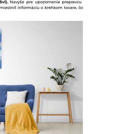
vl).
Navyše pre upozornenie prepravcu
iestniť informáciu o krehkom tovare, čo