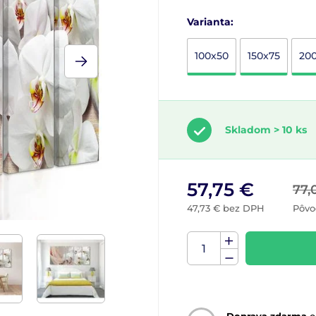
Varianta:
100x50
150x75
20
Skladom > 10 ks
57,75 €
77,
47,73 € bez DPH
Pôvo
Doprava zdarma
o