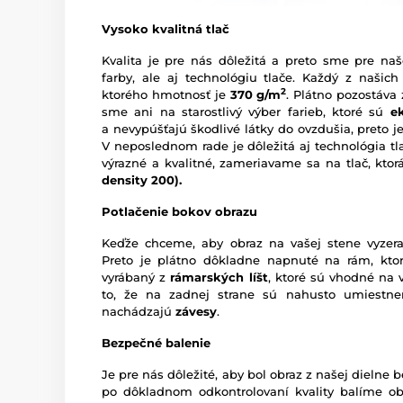
Vysoko kvalitná tlač
Kvalita je pre nás dôležitá a preto sme pre naš
farby, ale aj technológiu tlače. Každý z našich
2
ktorého hmotnosť je
370 g/m
. Plátno pozostáva
sme ani na starostlivý výber farieb, ktoré sú
e
a nevypúšťajú škodlivé látky do ovzdušia, preto je
V neposlednom rade je dôležitá aj technológia tl
výrazné a kvalitné, zameriavame sa na tlač, kto
density 200).
Potlačenie bokov obrazu
Keďže chceme, aby obraz na vašej stene vyzera
Preto je plátno dôkladne napnuté na rám, ktor
vyrábaný z
rámarských líšt
, ktoré sú vhodné na 
to, že na zadnej strane sú nahusto umiestn
nachádzajú
závesy
.
Bezpečné balenie
Je pre nás dôležité, aby bol obraz z našej dieln
po dôkladnom odkontrolovaní kvality balíme o