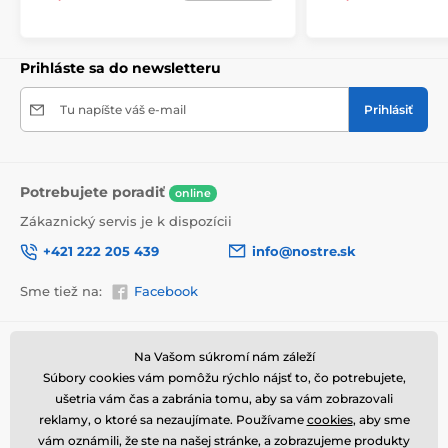
bezpečne doručený až k vám domov. Preto po
dôkladnom odkontrolovaní kvality balíme obrazy do
hrubej bublinkovej fólie.
Obraz vám je doručený
Prihláste sa do newsletteru
v odolnej
lepenkovej krabici (5vl).
Navyše pre
upozornenie prepravcu o krehkom produkte,
nezabudneme na krabicu umiestniť informáciu
Tu napíšte váš e-mail
Prihlásiť
o krehkom tovare, čo znižuje mieru poškodenia počas
prepravy.
Potrebujete poradiť
online
Zákaznický servis je k dispozícii
+421 222 205 439
info@nostre.sk
Sme tiež na:
Facebook
Informácie o nákupe
Užitočné informácie
Na Vašom súkromí nám záleží
Súbory cookies vám pomôžu rýchlo nájsť to, čo potrebujete,
Obchodné a reklamačné
Často kladené otázky
podmienky
ušetria vám čas a zabránia tomu, aby sa vám zobrazovali
Magazín
reklamy, o ktoré sa nezaujímate. Používame
cookies
, aby sme
Ochrana osobných údajov
Kontakty
Výhody obrazov na plátne
vám oznámili, že ste na našej stránke, a zobrazujeme produkty