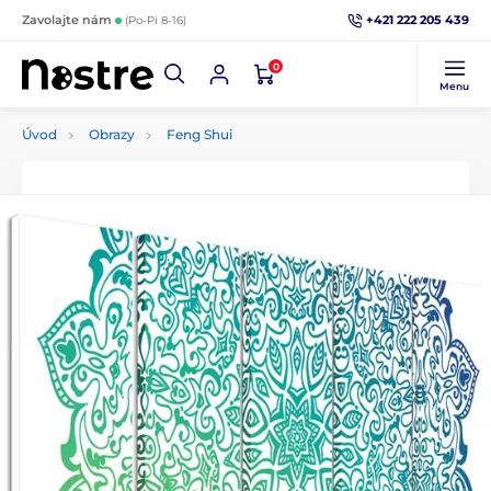
+421 222 205 439
Zavolajte nám
(Po-Pi 8-16)
0
Menu
Úvod
Obrazy
Feng Shui