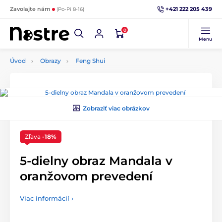
+421 222 205 439
Zavolajte nám
(Po-Pi 8-16)
0
Menu
Úvod
Obrazy
Feng Shui
Zobraziť viac obrázkov
Zľava
-18%
5-dielny obraz Mandala v
oranžovom prevedení
Viac informácií ›