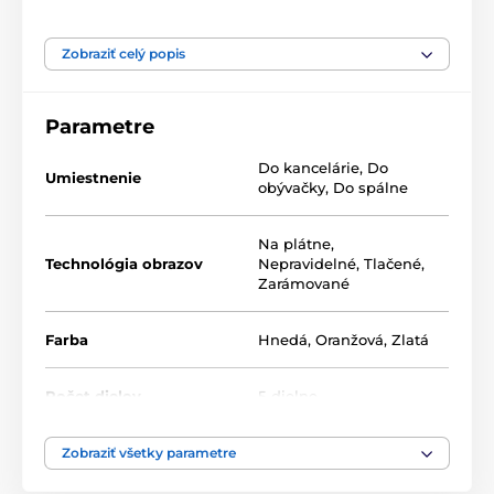
Naše 5-dielne obrazy ponúkame v dvoch rozmeroch
(v cm):
Zobraziť celý popis
100 x 50 -
pozostáva z dielov: 20x30 | 20x40 | 20x50 |
20x40 | 20x30
Parametre
200 x 100 -
pozostáva z dielov: 40x60 | 40x80 | 40x100
Do kancelárie
,
Do
| 40x80 | 40x60
Umiestnenie
obývačky
,
Do spálne
Na plátne
,
Technológia obrazov
Nepravidelné
,
Tlačené
,
Zarámované
Farba
Hnedá
,
Oranžová
,
Zlatá
Počet dielov
5-dielne
Vysoko kvalitná tlač
Zobraziť všetky parametre
Kvalita je pre nás dôležitá a preto sme pre naše obrazy
dôkladne vybrali nielen plátno, farby, ale aj