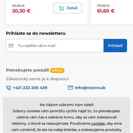
Je pre nás dôležité, aby bol obraz z našej dielne
29,00 €
77,00 €
bezpečne doručený až k vám domov. Preto po
Detail
20,30 €
61,60 €
dôkladnom odkontrolovaní kvality balíme obrazy do
hrubej bublinkovej fólie.
Obraz vám je doručený
v odolnej
lepenkovej krabici (5vl).
Navyše pre
upozornenie prepravcu o krehkom produkte,
Prihláste sa do newsletteru
nezabudneme na krabicu umiestniť informáciu
o krehkom tovare, čo znižuje mieru poškodenia počas
Tu napíšte váš e-mail
Prihlásiť
prepravy.
Potrebujete poradiť
offline
Zákaznický servis je k dispozícii
+421 222 205 439
info@nostre.sk
Sme tiež na:
Facebook
Na Vašom súkromí nám záleží
Súbory cookies vám pomôžu rýchlo nájsť to, čo potrebujete,
Informácie o nákupe
Užitočné informácie
ušetria vám čas a zabránia tomu, aby sa vám zobrazovali
reklamy, o ktoré sa nezaujímate. Používame
cookies
, aby sme
Obchodné a reklamačné
Často kladené otázky
vám oznámili, že ste na našej stránke, a zobrazujeme produkty
Výhody obrazov na plátne
podmienky