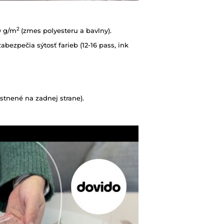
2
0 g/m
(zmes polyesteru a bavlny).
abezpečia sýtosť farieb (12-16 pass, ink
tnené na zadnej strane).