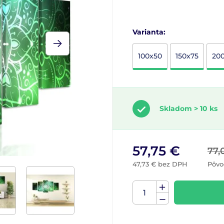
Varianta:
100x50
150x75
20
Skladom > 10 ks
57,75 €
77,
47,73 € bez DPH
Pôvo