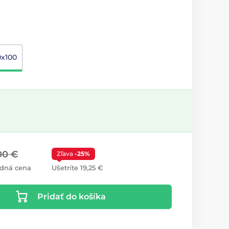
0x100
00 €
Zľava
-25%
dná cena
Ušetríte 19,25 €
Pridať do košíka