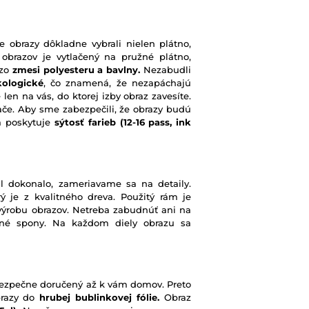
e obrazy dôkladne vybrali nielen plátno,
 obrazov je vytlačený na pružné plátno,
 zo
zmesi polyesteru a bavlny.
Nezabudli
kologické
, čo znamená, že nezapáchajú
 len na vás, do ktorej izby obraz zavesíte.
ače. Aby sme zabezpečili, že obrazy budú
rá poskytuje
sýtosť farieb
(12-16 pass, ink
l dokonalo, zameriavame sa na detaily.
ý je z kvalitného dreva. Použitý rám je
výrobu obrazov. Netreba zabudnúť ani na
ené spony. Na každom diely obrazu sa
e bezpečne doručený až k vám domov. Preto
brazy do
hrubej bublinkovej fólie.
Obraz