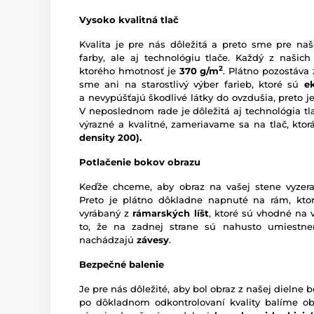
Vysoko kvalitná tlač
Kvalita je pre nás dôležitá a preto sme pre naš
farby, ale aj technológiu tlače. Každý z našich
2
ktorého hmotnosť je
370 g/m
. Plátno pozostáva
sme ani na starostlivý výber farieb, ktoré sú
e
a nevypúšťajú škodlivé látky do ovzdušia, preto je
V neposlednom rade je dôležitá aj technológia tl
výrazné a kvalitné, zameriavame sa na tlač, kto
density 200).
Potlačenie bokov obrazu
Keďže chceme, aby obraz na vašej stene vyzera
Preto je plátno dôkladne napnuté na rám, ktor
vyrábaný z
rámarských líšt
, ktoré sú vhodné na 
to, že na zadnej strane sú nahusto umiestn
nachádzajú
závesy
.
Bezpečné balenie
Je pre nás dôležité, aby bol obraz z našej dieln
po dôkladnom odkontrolovaní kvality balíme o