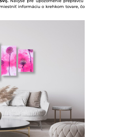
vl).
Navyše pre upozornenie prepravcu
iestniť informáciu o krehkom tovare, čo