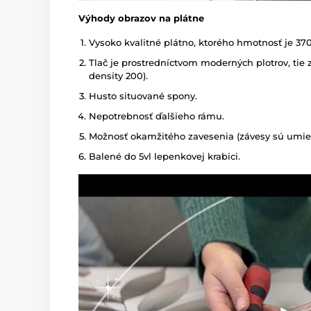
Výhody obrazov na plátne
Vysoko kvalitné plátno, ktorého hmotnosť je 37
Tlač je prostredníctvom moderných plotrov, tie z
density 200).
Husto situované spony.
Nepotrebnosť ďalšieho rámu.
Možnosť okamžitého zavesenia (závesy sú umies
Balené do 5vl lepenkovej krabici.