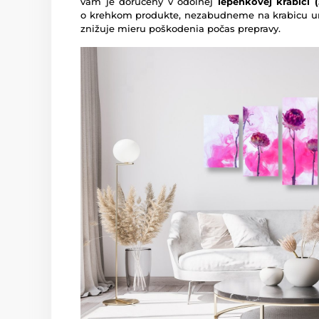
vám je doručený v odolnej
lepenkovej krabici (5
o krehkom produkte, nezabudneme na krabicu um
znižuje mieru poškodenia počas prepravy.