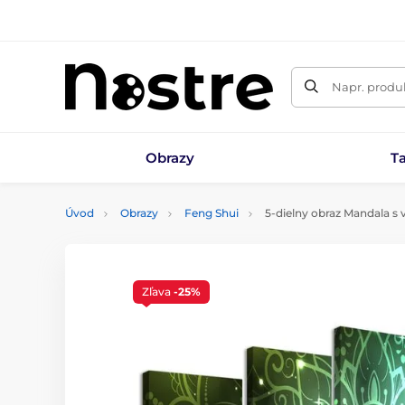
Napr. produk
Obrazy
T
Úvod
Obrazy
Feng Shui
5-dielny obraz Mandala s
Zľava
-25%