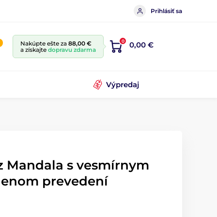
Prihlásiť sa
0
Nakúpte ešte za
88,00 €
0,00 €
a získajte
dopravu zdarma
Výpredaj
az Mandala s vesmírnym
lenom prevedení