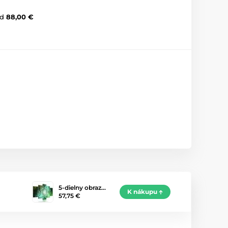
d
88,00 €
5-dielny obraz…
K nákupu
57,75 €