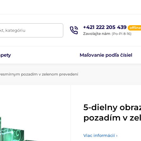
+421 222 205 439
offline
t, kategóriu
Zavolajte nám
(Po-Pi 8-16)
apety
Maľovanie podľa čísiel
 vesmírnym pozadím v zelenom prevedení
5-dielny obr
pozadím v ze
Viac informácií ›