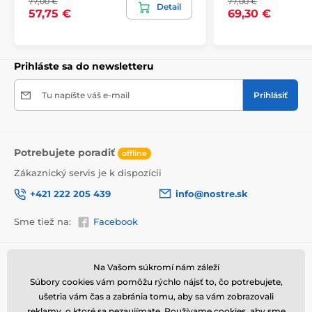
77,00 €
77,00 €
bezpečne doručený až k vám domov. Preto po
Detail
57,75 €
69,30 €
dôkladnom odkontrolovaní kvality balíme obrazy do
hrubej bublinkovej fólie.
Obraz vám je doručený
v odolnej
lepenkovej krabici (5vl).
Navyše pre
upozornenie prepravcu o krehkom produkte,
Prihláste sa do newsletteru
nezabudneme na krabicu umiestniť informáciu
o krehkom tovare, čo znižuje mieru poškodenia počas
Tu napíšte váš e-mail
Prihlásiť
prepravy.
Potrebujete poradiť
offline
Zákaznický servis je k dispozícii
+421 222 205 439
info@nostre.sk
Sme tiež na:
Facebook
Informácie o nákupe
Užitočné informácie
Na Vašom súkromí nám záleží
Súbory cookies vám pomôžu rýchlo nájsť to, čo potrebujete,
Obchodné a reklamačné
Často kladené otázky
podmienky
ušetria vám čas a zabránia tomu, aby sa vám zobrazovali
Magazín
Výhody obrazov na plátne
reklamy, o ktoré sa nezaujímate. Používame
cookies
, aby sme