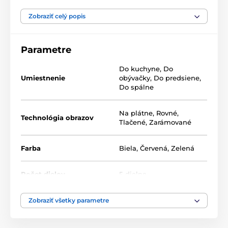
Naše 5-dielne obrazy ponúkame v dvoch rozmeroch
(v cm):
Zobraziť celý popis
100 x 50 -
pozostáva z dielov: 20x50 | 20x50 | 20x50 |
20x50 | 20x50
Parametre
200 x 100 -
pozostáva z dielov: 40x100 | 40x100 |
Do kuchyne
,
Do
40x100 | 40x100 | 40x100
Umiestnenie
obývačky
,
Do predsiene
,
Do spálne
Na plátne
,
Rovné
,
Technológia obrazov
Tlačené
,
Zarámované
Farba
Biela
,
Červená
,
Zelená
Počet dielov
5-dielne
Vysoko kvalitná tlač
Zobraziť všetky parametre
Kvalita je pre nás dôležitá a preto sme pre naše obrazy
dôkladne vybrali nielen plátno, farby, ale aj
technológiu tlače. Každý z našich obrazov je vytlačený