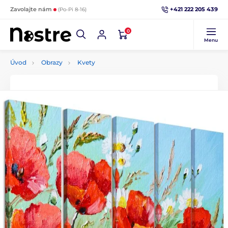
+421 222 205 439
Zavolajte nám
(Po-Pi 8-16)
0
Menu
Úvod
Obrazy
Kvety