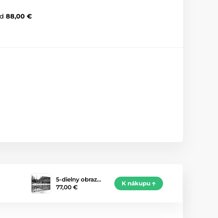
d
88,00 €
5-dielny obraz…
K nákupu
77,00 €