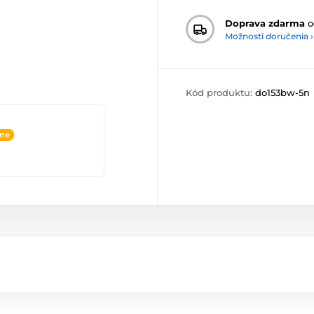
Doprava zdarma
o
Možnosti doručenia ›
Kód produktu:
do153bw-5n
ine