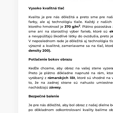
Vysoko kvalitná tlač
Kvalita je pre nás dôležitá a preto sme pre naš
farby, ale aj technológiu tlače. Každý z našich
2
ktorého hmotnosť je
370 g/m
. Plátno pozostáva
sme ani na starostlivý výber farieb, ktoré sú
e
a nevypúšťajú škodlivé látky do ovzdušia, preto je
V neposlednom rade je dôležitá aj technológia tl
výrazné a kvalitné, zameriavame sa na tlač, kto
density 200).
Potlačenie bokov obrazu
Keďže chceme, aby obraz na vašej stene vyzera
Preto je plátno dôkladne napnuté na rám, ktor
vyrábaný z
rámarských líšt
, ktoré sú vhodné na 
to, že na zadnej strane sú nahusto umiestn
nachádzajú
závesy
.
Bezpečné balenie
Je pre nás dôležité, aby bol obraz z našej dieln
po dôkladnom odkontrolovaní kvality balíme o