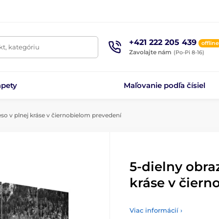
+421 222 205 439
offline
t, kategóriu
Zavolajte nám
(Po-Pi 8-16)
apety
Maľovanie podľa čísiel
eso v plnej kráse v čiernobielom prevedení
5-dielny obra
kráse v čier
Viac informácií ›