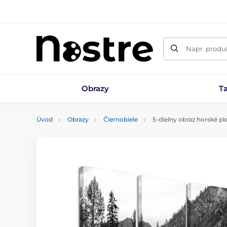
Napr. produk
Obrazy
T
Úvod
Obrazy
Čiernobiele
5-dielny obraz horské pl