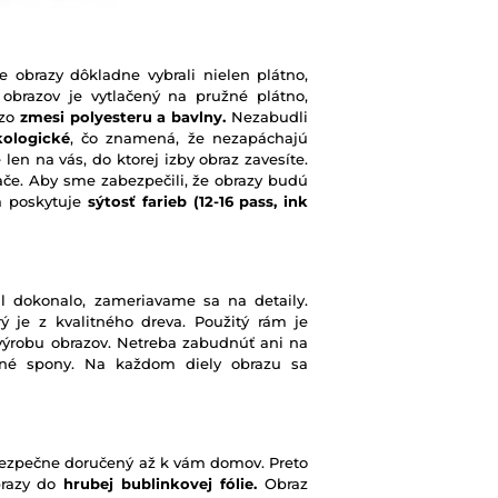
e obrazy dôkladne vybrali nielen plátno,
 obrazov je vytlačený na pružné plátno,
 zo
zmesi polyesteru a bavlny.
Nezabudli
kologické
, čo znamená, že nezapáchajú
 len na vás, do ktorej izby obraz zavesíte.
ače. Aby sme zabezpečili, že obrazy budú
rá poskytuje
sýtosť farieb
(12-16 pass, ink
l dokonalo, zameriavame sa na detaily.
ý je z kvalitného dreva. Použitý rám je
výrobu obrazov. Netreba zabudnúť ani na
ené spony. Na každom diely obrazu sa
e bezpečne doručený až k vám domov. Preto
brazy do
hrubej bublinkovej fólie.
Obraz