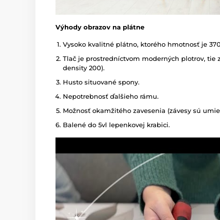
Výhody obrazov na plátne
Vysoko kvalitné plátno, ktorého hmotnosť je 37
Tlač je prostredníctvom moderných plotrov, tie z
density 200).
Husto situované spony.
Nepotrebnosť ďalšieho rámu.
Možnosť okamžitého zavesenia (závesy sú umies
Balené do 5vl lepenkovej krabici.