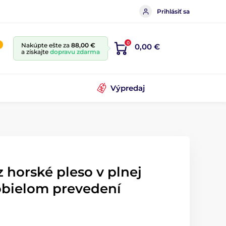
Prihlásiť sa
0
Nakúpte ešte za
88,00 €
0,00 €
a získajte
dopravu zdarma
Výpredaj
z horské pleso v plnej
nobielom prevedení