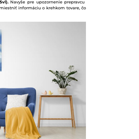
vl).
Navyše pre upozornenie prepravcu
iestniť informáciu o krehkom tovare, čo