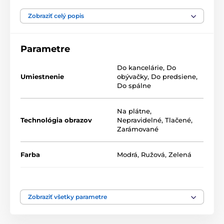
Naše 5-dielne obrazy ponúkame v dvoch rozmeroch
(v cm):
Zobraziť celý popis
100 x 50 -
pozostáva z dielov: 20x30 | 20x40 | 20x50 |
20x40 | 20x30
Parametre
200 x 100 -
pozostáva z dielov: 40x60 | 40x80 | 40x100
Do kancelárie
,
Do
| 40x80 | 40x60
Umiestnenie
obývačky
,
Do predsiene
,
Do spálne
Na plátne
,
Technológia obrazov
Nepravidelné
,
Tlačené
,
Zarámované
Farba
Modrá
,
Ružová
,
Zelená
Počet dielov
5-dielne
Vysoko kvalitná tlač
Zobraziť všetky parametre
Kvalita je pre nás dôležitá a preto sme pre naše obrazy
dôkladne vybrali nielen plátno, farby, ale aj
technológiu tlače. Každý z našich obrazov je vytlačený