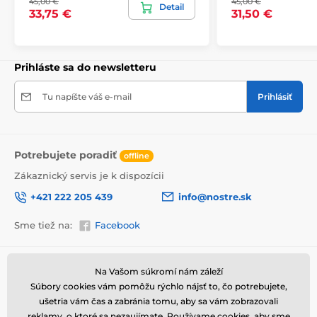
45,00 €
45,00 €
bezpečne doručený až k vám domov. Preto po
Detail
33,75 €
31,50 €
dôkladnom odkontrolovaní kvality balíme obrazy do
hrubej bublinkovej fólie.
Obraz vám je doručený
v odolnej
lepenkovej krabici (5vl).
Navyše pre
upozornenie prepravcu o krehkom produkte,
Prihláste sa do newsletteru
nezabudneme na krabicu umiestniť informáciu
o krehkom tovare, čo znižuje mieru poškodenia počas
Tu napíšte váš e-mail
Prihlásiť
prepravy.
Potrebujete poradiť
offline
Zákaznický servis je k dispozícii
+421 222 205 439
info@nostre.sk
Sme tiež na:
Facebook
Informácie o nákupe
Užitočné informácie
Na Vašom súkromí nám záleží
Súbory cookies vám pomôžu rýchlo nájsť to, čo potrebujete,
Obchodné a reklamačné
Často kladené otázky
Výhody obrazov na plátne
podmienky
ušetria vám čas a zabránia tomu, aby sa vám zobrazovali
Magazín
reklamy, o ktoré sa nezaujímate. Používame
cookies
, aby sme