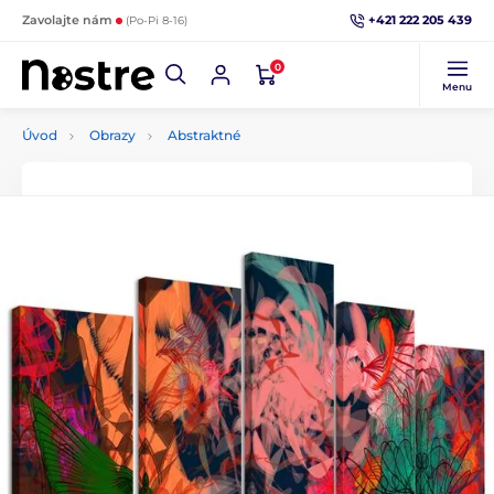
+421 222 205 439
Zavolajte nám
(Po-Pi 8-16)
0
Menu
Úvod
Obrazy
Abstraktné