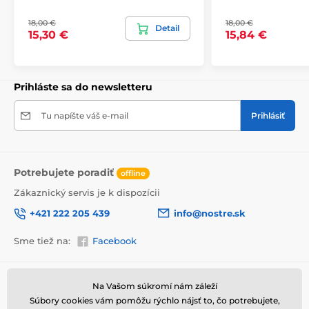
Je pre nás dôležité, aby bol obraz z našej dielne
18,00 €
18,00 €
bezpečne doručený až k vám domov. Preto po
Detail
15,30 €
15,84 €
dôkladnom odkontrolovaní kvality balíme obrazy do
hrubej bublinkovej fólie.
Obraz vám je doručený
v odolnej
lepenkovej krabici (5vl).
Navyše pre
upozornenie prepravcu o krehkom produkte,
Prihláste sa do newsletteru
nezabudneme na krabicu umiestniť informáciu
o krehkom tovare, čo znižuje mieru poškodenia počas
Tu napíšte váš e-mail
Prihlásiť
prepravy.
Potrebujete poradiť
offline
Zákaznický servis je k dispozícii
+421 222 205 439
info@nostre.sk
Sme tiež na:
Facebook
Informácie o nákupe
Užitočné informácie
Na Vašom súkromí nám záleží
Súbory cookies vám pomôžu rýchlo nájsť to, čo potrebujete,
Obchodné a reklamačné
Často kladené otázky