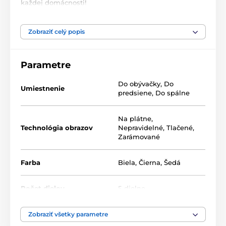
každej domácnosti!
Naše 5-dielne obrazy ponúkame v dvoch rozmeroch
(v cm):
Zobraziť celý popis
100 x 50 -
pozostáva z dielov: 20x30 | 20x40 | 20x50 |
20x40 | 20x30
Parametre
200 x 100 -
pozostáva z dielov: 40x60 | 40x80 | 40x100
Do obývačky
,
Do
| 40x80 | 40x60
Umiestnenie
predsiene
,
Do spálne
Na plátne
,
Technológia obrazov
Nepravidelné
,
Tlačené
,
Zarámované
Farba
Biela
,
Čierna
,
Šedá
Počet dielov
5-dielne
Vysoko kvalitná tlač
Zobraziť všetky parametre
Kvalita je pre nás dôležitá a preto sme pre naše obrazy