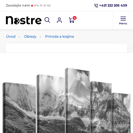
+421 222 205 439
Zavolajte nám
(Po-Pi 8-16)
0
Menu
Úvod
Obrazy
Príroda a krajina