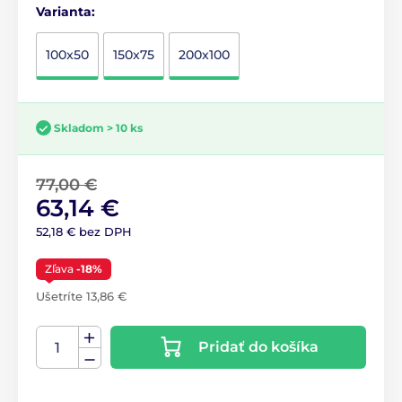
Varianta:
100x50
150x75
200x100
Skladom > 10 ks
77,00 €
63,14 €
52,18 € bez DPH
Zľava
-18%
Ušetríte 13,86 €
Pridať do košíka