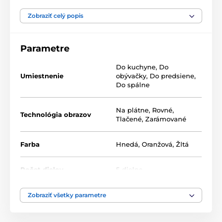
Naše 5-dielne obrazy ponúkame v dvoch rozmeroch
(v cm):
Zobraziť celý popis
100 x 50 -
pozostáva z dielov: 20x50 | 20x50 | 20x50 |
20x50 | 20x50
Parametre
200 x 100 -
pozostáva z dielov: 40x100 | 40x100 |
Do kuchyne
,
Do
40x100 | 40x100 | 40x100
Umiestnenie
obývačky
,
Do predsiene
,
Do spálne
Na plátne
,
Rovné
,
Technológia obrazov
Tlačené
,
Zarámované
Farba
Hnedá
,
Oranžová
,
Žltá
Počet dielov
5-dielne
Vysoko kvalitná tlač
Zobraziť všetky parametre
Kvalita je pre nás dôležitá a preto sme pre naše obrazy
dôkladne vybrali nielen plátno, farby, ale aj
technológiu tlače. Každý z našich obrazov je vytlačený