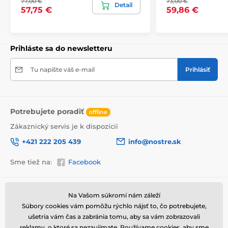
77,00 €
73,00 €
bezpečne doručený až k vám domov. Preto po
Detail
57,75 €
59,86 €
dôkladnom odkontrolovaní kvality balíme obrazy do
hrubej bublinkovej fólie.
Obraz vám je doručený
v odolnej
lepenkovej krabici (5vl).
Navyše pre
upozornenie prepravcu o krehkom produkte,
Prihláste sa do newsletteru
nezabudneme na krabicu umiestniť informáciu
o krehkom tovare, čo znižuje mieru poškodenia počas
Tu napíšte váš e-mail
Prihlásiť
prepravy.
Potrebujete poradiť
offline
Zákaznický servis je k dispozícii
+421 222 205 439
info@nostre.sk
Sme tiež na:
Facebook
Informácie o nákupe
Užitočné informácie
Na Vašom súkromí nám záleží
Súbory cookies vám pomôžu rýchlo nájsť to, čo potrebujete,
Obchodné a reklamačné
Často kladené otázky
podmienky
ušetria vám čas a zabránia tomu, aby sa vám zobrazovali
Magazín
Výhody obrazov na plátne
reklamy, o ktoré sa nezaujímate. Používame
cookies
, aby sme