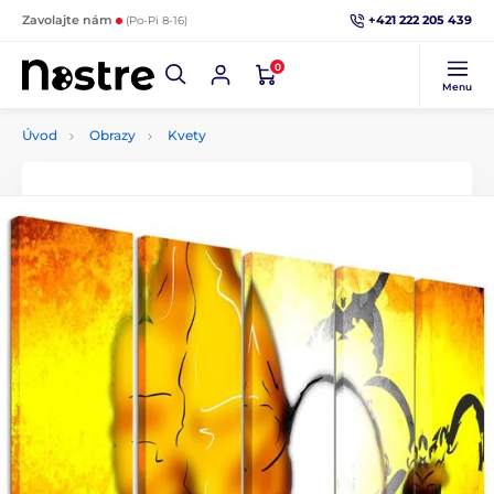
+421 222 205 439
Zavolajte nám
(Po-Pi 8-16)
0
Menu
Úvod
Obrazy
Kvety