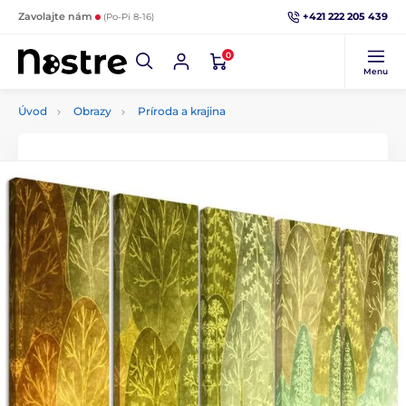
+421 222 205 439
Zavolajte nám
(Po-Pi 8-16)
0
Menu
Úvod
Obrazy
Príroda a krajina