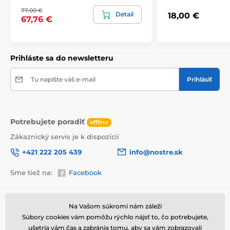
bezpečne doručený až k vám domov. Preto po
77,00 €
Detail
18,00 €
dôkladnom odkontrolovaní kvality balíme obrazy do
67,76 €
hrubej bublinkovej fólie.
Obraz vám je doručený
v odolnej
lepenkovej krabici (5vl).
Navyše pre
upozornenie prepravcu o krehkom produkte,
nezabudneme na krabicu umiestniť informáciu
Prihláste sa do newsletteru
o krehkom tovare, čo znižuje mieru poškodenia počas
prepravy.
Tu napíšte váš e-mail
Prihlásiť
Potrebujete poradiť
offline
Zákaznický servis je k dispozícii
+421 222 205 439
info@nostre.sk
Sme tiež na:
Facebook
Informácie o nákupe
Užitočné informácie
Na Vašom súkromí nám záleží
Súbory cookies vám pomôžu rýchlo nájsť to, čo potrebujete,
Obchodné a reklamačné
Často kladené otázky
Výhody obrazov na plátne
podmienky
ušetria vám čas a zabránia tomu, aby sa vám zobrazovali