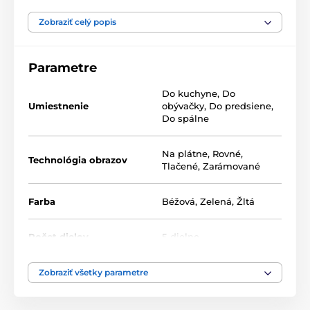
Naše 5-dielne obrazy ponúkame v dvoch rozmeroch
(v cm):
Zobraziť celý popis
100 x 50 -
pozostáva z dielov: 20x50 | 20x50 | 20x50 |
20x50 | 20x50
Parametre
200 x 100 -
pozostáva z dielov: 40x100 | 40x100 |
Do kuchyne
,
Do
40x100 | 40x100 | 40x100
Umiestnenie
obývačky
,
Do predsiene
,
Do spálne
Na plátne
,
Rovné
,
Technológia obrazov
Tlačené
,
Zarámované
Farba
Béžová
,
Zelená
,
Žltá
Počet dielov
5-dielne
Vysoko kvalitná tlač
Zobraziť všetky parametre
Kvalita je pre nás dôležitá a preto sme pre naše obrazy
dôkladne vybrali nielen plátno, farby, ale aj
technológiu tlače. Každý z našich obrazov je vytlačený